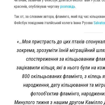
читачам, зазвичай у Фейсбук ділиться еколог Іван Русєв. О
красенів, опублікував чергову
розповідь
.
Так от, за словами автора, фламінго, який під час кільцюва
Фейсбук повідомив італійський колега Івана Русєва
Salvato
«…Моя пристрасть до цих птахів спонукал
зокрема, зрозуміти їхній міграційний шл
спостереження за кільцьованим фламі
зацікавили кільця, які в нього були на ко
800 окільцьованих фламінго, з кілець як
народження, дату кільцювання та мігра
фотооб’єктив фламінго, народжених в
Минулого тижня з нашим другом Камілло Д