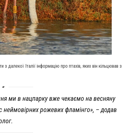
з далекої Італії інформацію про птахів, яких він кільцював з
яння ми в нацпарку вже чекаємо на весняну
 нас неймовірних рожевих фламінго», – додав
олог.