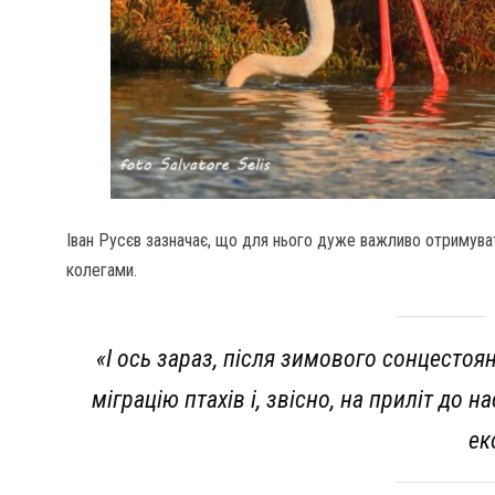
Іван Русєв зазначає, що для нього дуже важливо отримувати 
колегами.
«І ось зараз, після зимового сонцесто
міграцію птахів і, звісно, на приліт до
ек