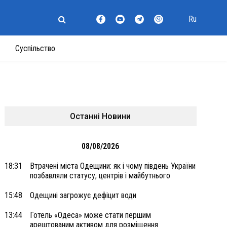
Ru
Суспільство
Останні Новини
08/08/2026
18:31
Втрачені міста Одещини: як і чому південь України
позбавляли статусу, центрів і майбутнього
15:48
Одещині загрожує дефіцит води
13:44
Готель «Одеса» може стати першим
арештованим активом для розміщення