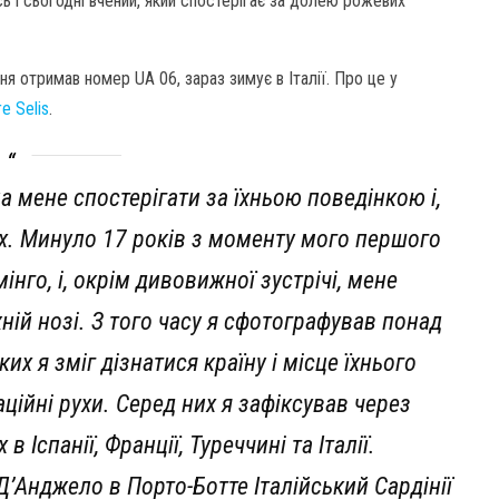
сь і сьогодні вчений, який спостерігає за долею рожевих
ння отримав номер UA 06, зараз зимує в Італії. Про це у
re Selis
.
а мене спостерігати за їхньою поведінкою і,
ях. Минуло 17 років з моменту мого першого
нго, і, окрім дивовижної зустрічі, мене
жній нозі. З того часу я сфотографував понад
их я зміг дізнатися країну і місце їхнього
ційні рухи. Серед них я зафіксував через
 Іспанії, Франції, Туреччині та Італії.
’Анджело в Порто-Ботте Італійський Сардінії