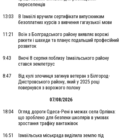
переселенців
13:03
В Ізмаїлі вручили сертифікати випускникам
безоплатних курсів з вивчення гагаузької мови
11:21
Воїн з Болградського району виявляє ворожі
ракети і шахеди та планує подальший професійний
розвиток
9:43
Вночі 8 серпня поблизу Ізмаїльського району
стався землетрус
8:47
Від кулі злочинця загинув ветеран з Білгород-
Дністровського району, який у 2025 році
повернувся з ворожого полону
07/08/2026
18:04
Огляд дороги Одеса-Рені в межах села Орлівка:
що зроблено для безпеки школярів в умовах
зростання трафіку вантажівок
16:51
Ізмаїльська міськрада виділила землю під