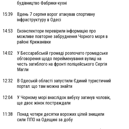
будівництво Фабрики-кухні
15:39
Вдень 7 серпня ворог атакував спортивну
інфраструктуру в Одесі
14:53
Екоінспектори перевірили інформацію про
можливе повторне забруднення Чорного моря в
районі Крижанівки
14:02
У Бессарабській громаді розпочато громадське
обговорення щодо перейменування вулиці на
честь загиблого на фронті поліцейського Сергія
Магли
12:32
В Одеській області запустили Єдиний туристичний
портал: що там можна знайти
12:04
У Чорному морі внаслідок вибуху загинув чоловік,
ще двоє жінок постраждали
11:38
Понад чотири десятки ворожих цілей знищили
сили ППО на Одещині за добу