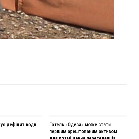
Ь
ує дефіцит води
Готель «Одеса» може стати
першим арештованим активом
для розміщення переселенців