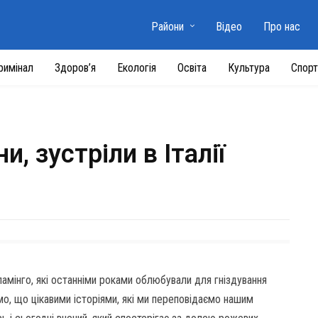
Райони
Відео
Про нас
римінал
Здоров’я
Екологія
Освіта
Культура
Спорт
, зустріли в Італії
амінго, які останніми роками облюбували для гніздування
мо, що цікавими історіями, які ми переповідаємо нашим