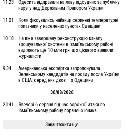
11:23
Одесита відправили на лаву підсудних за публічну
наругу над Державним Прапором України
11:01
Коли фіксувались найвищі серпневі температурні
показники у населених пунктах Одещини
10:18
На вже завершену реконструкцію каналу
зрошувальної системи в Ізмаїльському районі
виділяють ще 10 млн грн: що цікавого виявили
журналісти
9:34
Американська експертка запропонувала
Зеленському кандидатів на посаду посла України
в США: серед них двоє – з Одещини
06/08/2026
23:41
Ввечері 6 серпня під час ворожої атаки по
Ізмаїльському району поранено юнака
Завантажити ще