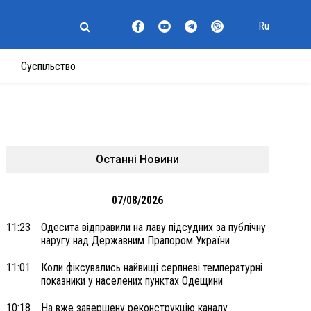
Ru
Суспільство
Останні Новини
07/08/2026
11:23
Одесита відправили на лаву підсудних за публічну
наругу над Державним Прапором України
11:01
Коли фіксувались найвищі серпневі температурні
показники у населених пунктах Одещини
10:18
На вже завершену реконструкцію каналу