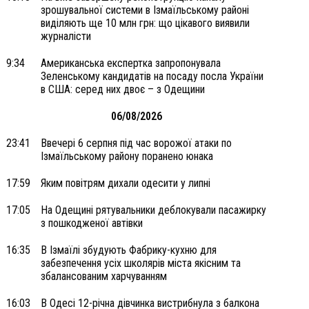
зрошувальної системи в Ізмаїльському районі
виділяють ще 10 млн грн: що цікавого виявили
журналісти
9:34
Американська експертка запропонувала
Зеленському кандидатів на посаду посла України
в США: серед них двоє – з Одещини
06/08/2026
23:41
Ввечері 6 серпня під час ворожої атаки по
Ізмаїльському району поранено юнака
17:59
Яким повітрям дихали одесити у липні
17:05
На Одещині рятувальники деблокували пасажирку
з пошкодженої автівки
16:35
В Ізмаїлі збудують Фабрику-кухню для
забезпечення усіх школярів міста якісним та
збалансованим харчуванням
16:03
В Одесі 12-річна дівчинка вистрибнула з балкона