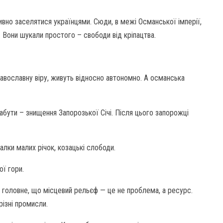
ивно заселятися українцями. Сюди, в межі Османської імперії,
ї. Вони шукали простого – свободи від кріпацтва.
авославну віру, живуть відносно автономно. А османська
бути – знищення Запорозької Січі. Після цього запорожці
алки малих річок, козацькі слободи.
ї гори.
и головне, що місцевий рельєф — це не проблема, а ресурс.
ізні промисли.