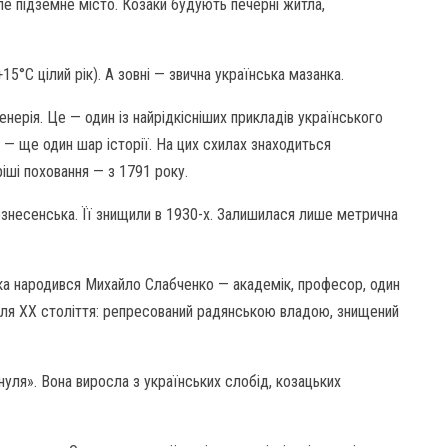
ле підземне місто. Козаки будують печерні житла,
15°C цілий рік). А зовні — звична українська мазанка.
енерія. Це — один із найрідкісніших прикладів українського
е — ще один шар історії. На цих схилах знаходиться
іші поховання — з 1791 року.
Вознесенська. Її знищили в 1930-х. Залишилася лише метрична
ьника народився Михайло Слабченко — академік, професор, один
а для ХХ століття: репресований радянською владою, знищений
нуля». Вона виросла з українських слобід, козацьких