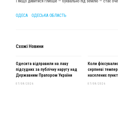
І якщо дивитися глибше — буквально під землю — стає очеви
ОДЕСА
ОДЕСЬКА ОБЛАСТЬ
Схожі Новини
Одесита відправили на лаву
Коли фіксували
підсудних за публічну наругу над
серпневі темпер
Державним Прапором України
населених пунк
07/08/2026
07/08/2026