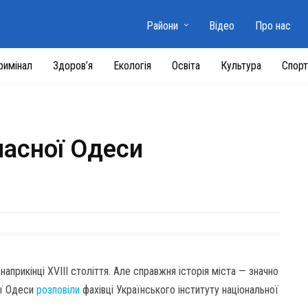
Райони
Відео
Про нас
римінал
Здоров’я
Екологія
Освіта
Культура
Спорт
часної Одеси
априкінці XVIII століття. Але справжня історія міста — значно
ої Одеси
розповіли
фахівці Українського інституту національної