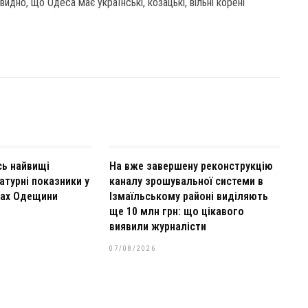
дно, що Одеса має українські, козацькі, вільні корені
сь найвищі
На вже завершену реконструкцію
атурні показники у
каналу зрошувальної системи в
тах Одещини
Ізмаїльському районі виділяють
ще 10 млн грн: що цікавого
виявили журналісти
07/08/2026