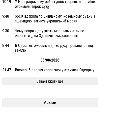
10:19
У Болградському районі двоє «чорних лісорубів»
отримали вирок суду
9:48
росія вдарила по цивільному іноземному судну з
пшеницею, загинув український моряк
9:30
Чому попри відсутність масованих атак по
енергетиці, на Одещині вимикають світло
8:44
В Одесі автомобіль під час руху провалився під
землю
05/08/2026
21:47
Ввечері 5 серпня ворог знову атакував Одещину
Завантажити ще
Архіви