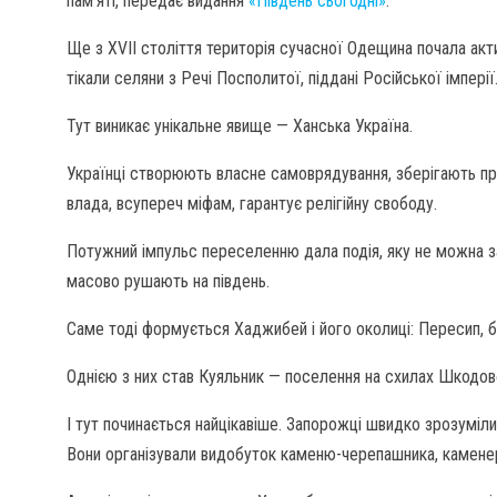
пам’яті, передає видання
«Південь сьогодні»
.
Ще з XVII століття територія сучасної Одещина почала акт
тікали селяни з Речі Посполитої, піддані Російської імпері
Тут виникає унікальне явище — Ханська Україна.
Українці створюють власне самоврядування, зберігають пр
влада, всупереч міфам, гарантує релігійну свободу.
Потужний імпульс переселенню дала подія, яку не можна за
масово рушають на південь.
Саме тоді формується Хаджибей і його околиці: Пересип, б
Однією з них став Куяльник — поселення на схилах Шкодово
І тут починається найцікавіше. Запорожці швидко зрозуміл
Вони організували видобуток каменю-черепашника, каменер