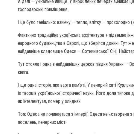
А далі — унікальне явище. У вироблених печерах виникає ці
господарські приміщення.
І це було геніально: взимку — тепло, влітку — прохолодно (+
Фактично традиційна українська архітектура + підземна інж
народного будівництва в Європі, що зберігся донині. Тут ж
найдавніше кладовище Одеси — Сотниківської Січі. Найстар
Тут стояла і одна з найдавніших церков півдня України — 
книга.
І ще одна історія, яка варта пам’яті. У печерній хаті Куял
із творців української історичної науки. Його доля типов
як інтелектуал, помер у злиднях.
Тож Одеса не починається з імперії, Одеса не «створена з 
поселень, печерних міст.