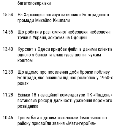
багатоповерхівки
15:54
На Харківщині загинув захисник з Болградської
громади Михайло Кишлали
14:55
Що робити в разі хімічної небезпеки: небезпечні
точки в Україні, зокрема на Одещині
13:40
Курсант з Одеси придбав файл із даними клієнтів
одного з банків та влаштував шопінг чужим
коштом
12:33
Що відомо про поселення доби бронзи поблизу
Болграда, яке знайшли під час розкопок у 1960-х
роках
11:28
Екіпаж 18-ї авіаційної комендатури ПК «Південь»
встановив рекорд дальності ураження ворожого
розвідника
10:46
Трьом багатодітним жителькам Ізмаїльського
району присвоїли звання «Мати-героїня»