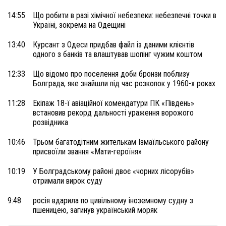
14:55
Що робити в разі хімічної небезпеки: небезпечні точки в
Україні, зокрема на Одещині
13:40
Курсант з Одеси придбав файл із даними клієнтів
одного з банків та влаштував шопінг чужим коштом
12:33
Що відомо про поселення доби бронзи поблизу
Болграда, яке знайшли під час розкопок у 1960-х роках
11:28
Екіпаж 18-ї авіаційної комендатури ПК «Південь»
встановив рекорд дальності ураження ворожого
розвідника
10:46
Трьом багатодітним жителькам Ізмаїльського району
присвоїли звання «Мати-героїня»
10:19
У Болградському районі двоє «чорних лісорубів»
отримали вирок суду
9:48
росія вдарила по цивільному іноземному судну з
пшеницею, загинув український моряк