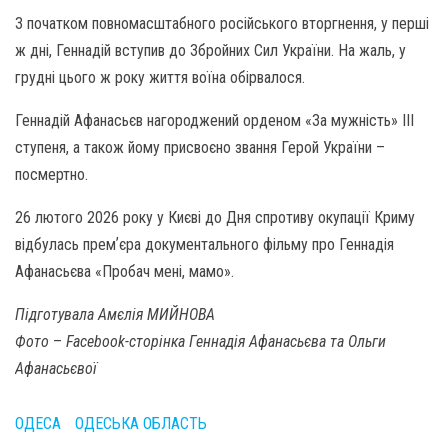
З початком повномасштабного російського вторгнення, у перші
ж дні, Геннадій вступив до Збройних Сил України. На жаль, у
грудні цього ж року життя воїна обірвалося.
Геннадій Афанасьєв нагороджений орденом «За мужність» ІІІ
ступеня, а також йому присвоєно звання Герой України –
посмертно.
26 лютого 2026 року у Києві до Дня спротиву окупації Криму
відбулась премʼєра документального фільму про Геннадія
Афанасьєва «Пробач мені, мамо».
Підготувала Амєлія МИЙНОВА
Фото
–
Facebook-сторінка Геннадія Афанасьєва
та Ольги
Афанасьєвої
ОДЕСА
ОДЕСЬКА ОБЛАСТЬ