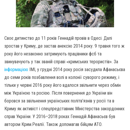
Своє дитинство до 11 років Геннадій провів в Одесі. Далі
зростав у Криму, де застав анексію 2014 року. 9 травня того ж
року його незаконно затримують працівники фсб та
звинувачують у так званій справі «кримських терористів». За
інформацією
ІМІ, у грудні 2014 року росія засудила Афанасьєва
до семи років позбавлення волі в колонії суворого режиму, і
тільки у червні 2016 року його вдалося звільнити через обмін
між Україною та росією. Після повернення до України він
боровся за звільнення українських політв’язнів у росії та в
Криму як активіст і спецпредставник Міністерства закордонних
справ України. У 2016–2018 роках Геннадій Афанасьєв був
автором Крим.Реалії. Також допомагав бійцям АТО.