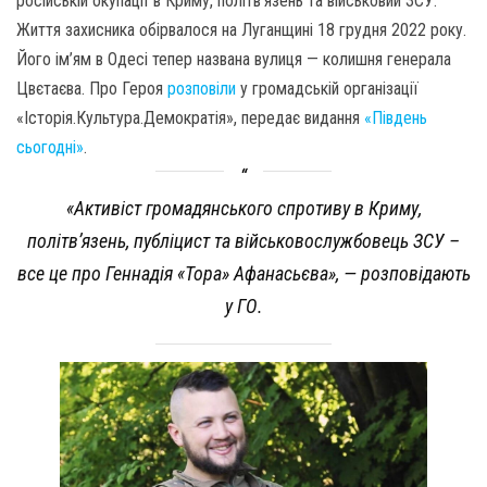
російській окупації в Криму, політв’язень та військовий ЗСУ.
Життя захисника обірвалося на Луганщині 18 грудня 2022 року.
Його ім’ям в Одесі тепер названа вулиця — колишня генерала
Цвєтаєва. Про Героя
розповіли
у громадській організації
«Історія.Культура.Демократія», передає видання
«Південь
сьогодні»
.
«Активіст громадянського спротиву в Криму,
політв’язень, публіцист та військовослужбовець ЗСУ –
все це про Геннадія «Тора» Афанасьєва», — розповідають
у ГО.