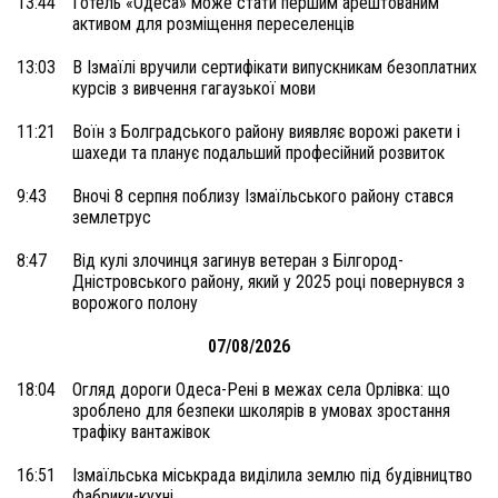
13:44
Готель «Одеса» може стати першим арештованим
активом для розміщення переселенців
13:03
В Ізмаїлі вручили сертифікати випускникам безоплатних
курсів з вивчення гагаузької мови
11:21
Воїн з Болградського району виявляє ворожі ракети і
шахеди та планує подальший професійний розвиток
9:43
Вночі 8 серпня поблизу Ізмаїльського району стався
землетрус
8:47
Від кулі злочинця загинув ветеран з Білгород-
Дністровського району, який у 2025 році повернувся з
ворожого полону
07/08/2026
18:04
Огляд дороги Одеса-Рені в межах села Орлівка: що
зроблено для безпеки школярів в умовах зростання
трафіку вантажівок
16:51
Ізмаїльська міськрада виділила землю під будівництво
Фабрики-кухні