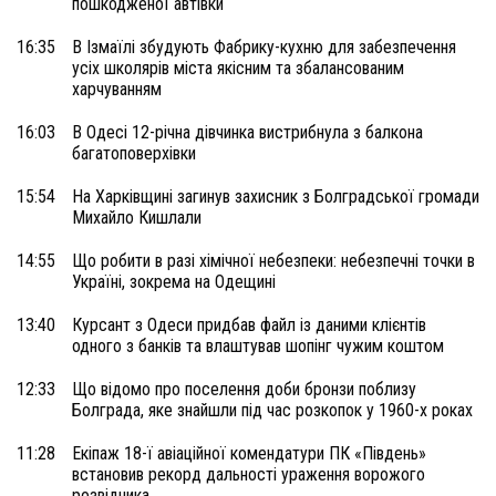
пошкодженої автівки
16:35
В Ізмаїлі збудують Фабрику-кухню для забезпечення
усіх школярів міста якісним та збалансованим
харчуванням
16:03
В Одесі 12-річна дівчинка вистрибнула з балкона
багатоповерхівки
15:54
На Харківщині загинув захисник з Болградської громади
Михайло Кишлали
14:55
Що робити в разі хімічної небезпеки: небезпечні точки в
Україні, зокрема на Одещині
13:40
Курсант з Одеси придбав файл із даними клієнтів
одного з банків та влаштував шопінг чужим коштом
12:33
Що відомо про поселення доби бронзи поблизу
Болграда, яке знайшли під час розкопок у 1960-х роках
11:28
Екіпаж 18-ї авіаційної комендатури ПК «Південь»
встановив рекорд дальності ураження ворожого
розвідника