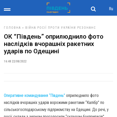
Ru
ГОЛОВНА
»
ВІЙНА РОСІЇ ПРОТИ УКРАЇНИ
РЕЗОНАНС
ОК “Південь” оприлюднило фото
наслідків вчорашніх ракетних
ударів по Одещині
16:48 22/08/2022
Оперативне командування “Південь”
оприлюднило фото
наслідків вчорашніх ударів ворожими ракетами “Калібр” по
сільськогосподарському підприємству на Одещині. До речі, у
росії склади з зерном проголосили “складом боєприпасів”.