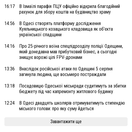
16:17
В Ізмаїлі парафія ПЦУ офіційно відкрила благодійний
рахунок для збору коштів на будівництво храму
14:56
В Одесі створять платформу дослідження
Куяльницького козацького кладовища як об’єкта
української спадщини
14:16
Про 25-річного воїна спецпідрозділу поліції Одещини,
який донедавна мав прибутковий бізнес, а сьогодні
знищує ворожі цілі FPV-дронами
13:36
Внаслідок російської атаки по Одещині 5 серпня
загинула людина, ще восьмеро постраждали
13:18
Посадовицю Одеської міськради судитимуть за збитки
бюджету під час капремонту житлового будинку
12:24
В Одесі двадцять школярів отримуватимуть стипендію
міського голови: про яку суму йдеться
Завантажити ще