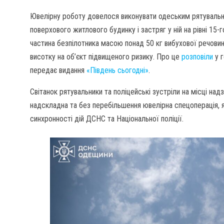
Ювелірну роботу довелося виконувати одеським рятувальни
поверхового житлового будинку і застряг у ній на рівні 1
частина безпілотника масою понад 50 кг вибухової речови
висотку на об’єкт підвищеного ризику. Про це
розповіли
у г
передає видання
«Південь сьогодні»
.
Світанок рятувальники та поліцейські зустріли на місці надз
надскладна та без перебільшення ювелірна спецоперація, я
синхронності дій ДСНС та Національної поліції.