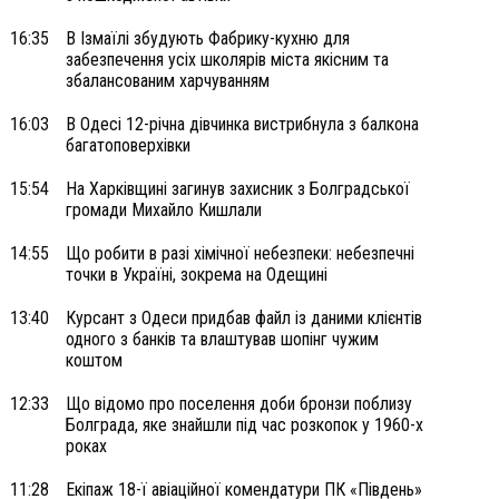
16:35
В Ізмаїлі збудують Фабрику-кухню для
забезпечення усіх школярів міста якісним та
збалансованим харчуванням
16:03
В Одесі 12-річна дівчинка вистрибнула з балкона
багатоповерхівки
15:54
На Харківщині загинув захисник з Болградської
громади Михайло Кишлали
14:55
Що робити в разі хімічної небезпеки: небезпечні
точки в Україні, зокрема на Одещині
13:40
Курсант з Одеси придбав файл із даними клієнтів
одного з банків та влаштував шопінг чужим
коштом
12:33
Що відомо про поселення доби бронзи поблизу
Болграда, яке знайшли під час розкопок у 1960-х
роках
11:28
Екіпаж 18-ї авіаційної комендатури ПК «Південь»