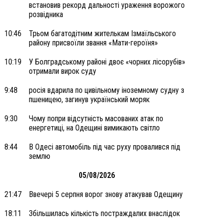
встановив рекорд дальності ураження ворожого
розвідника
10:46
Трьом багатодітним жителькам Ізмаїльського
району присвоїли звання «Мати-героїня»
10:19
У Болградському районі двоє «чорних лісорубів»
отримали вирок суду
9:48
росія вдарила по цивільному іноземному судну з
пшеницею, загинув український моряк
9:30
Чому попри відсутність масованих атак по
енергетиці, на Одещині вимикають світло
8:44
В Одесі автомобіль під час руху провалився під
землю
05/08/2026
21:47
Ввечері 5 серпня ворог знову атакував Одещину
18:11
Збільшилась кількість постраждалих внаслідок