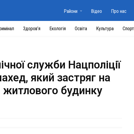
Райони
Відео
Про нас
римінал
Здоров’я
Екологія
Освіта
Культура
Спорт
чної служби Нацполіції
хед, який застряг на
і житлового будинку