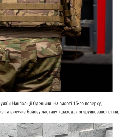
ужби Нацполіціі Одещини. На висоті 15-го поверху,
в та вилучив бойову частину «шахеда» зі зруйнованої стіни.