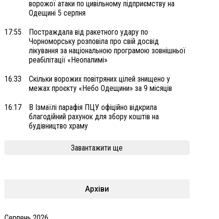
ворожої атаки по цивільному підприємству на
Одещині 5 серпня
17:55
Постраждала від ракетного удару по
Чорноморську розповіла про свій досвід
лікування за національною програмою зовнішньої
реабілітації «Неопалимі»
16:33
Скільки ворожих повітряних цілей знищено у
межах проєкту «Небо Одещини» за 9 місяців
16:17
В Ізмаїлі парафія ПЦУ офіційно відкрила
благодійний рахунок для збору коштів на
будівництво храму
Завантажити ще
Архіви
Серпень 2026