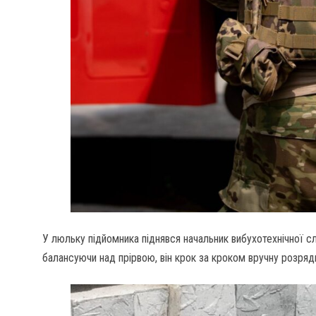
У люльку підйомника піднявся начальник вибухотехнічної сл
балансуючи над прірвою, він крок за кроком вручну розряди