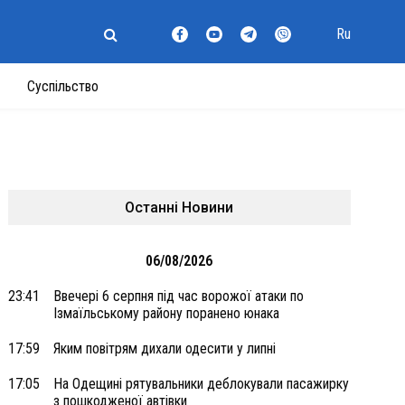
Ru
Суспільство
Останні Новини
06/08/2026
23:41
Ввечері 6 серпня під час ворожої атаки по
Ізмаїльському району поранено юнака
17:59
Яким повітрям дихали одесити у липні
17:05
На Одещині рятувальники деблокували пасажирку
з пошкодженої автівки