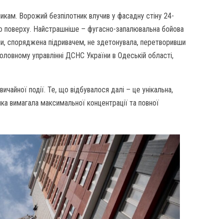
кам. Ворожий безпілотник влучив у фасадну стіну 24-
5-го поверху. Найстрашніше – фугасно-запалювальна бойова
ни, споряджена підривачем, не здетонувала, перетворивши
оловному управлінні ДСНС України в Одеській області,
вичайної події. Те, що відбувалося далі – це унікальна,
ка вимагала максимальної концентрації та повної