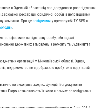
езпеки в Одеській області під час досудового розслідування
я державної реєстрації юридичної особи із неправдивими
ьну компанію. Про це
повідомили
у пресслужбі ТУ БЕБ в
ьогодні»
.
мство оформили на підставну особу, аби надалі
 виконання державних замовлень з ремонту та будівництва
джетних організацій у Миколаївській області. Однак,
штів, підприємство не відображало прибуток в податковій
актично не виконував жодних функцій. Всі документи
ктиви Бюро встановлюють їх коло в рамках розслідування
имінального правопорушення передбаченого ч. 2 ст. 205-1