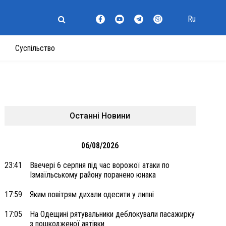
Ru
Суспільство
Останні Новини
06/08/2026
23:41
Ввечері 6 серпня під час ворожої атаки по
Ізмаїльському району поранено юнака
17:59
Яким повітрям дихали одесити у липні
17:05
На Одещині рятувальники деблокували пасажирку
з пошкодженої автівки