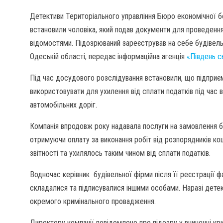
Детективи Територіального управління Бюро економічної б
встановили чоловіка, який подав документи для проведенн
відомостями. Підозрюваний зареєстрував на себе будівел
Одеській області, передає інформаційна агенція
«Південь с
Під час досудового розслідування встановили, що підприє
використовувати для ухилення від сплати податків під час
автомобільних доріг.
Компанія впродовж року надавала послуги на замовлення бю
отримуючи оплату за виконання робіт від розпорядників ко
звітності та ухилялось таким чином від сплати податків.
Водночас керівник будівельної фірми після її реєстрації ф
складалися та підписувалися іншими особами. Наразі дете
окремого кримінального провадження.
Директору компанії повідомлено про підозру у вчиненні кр