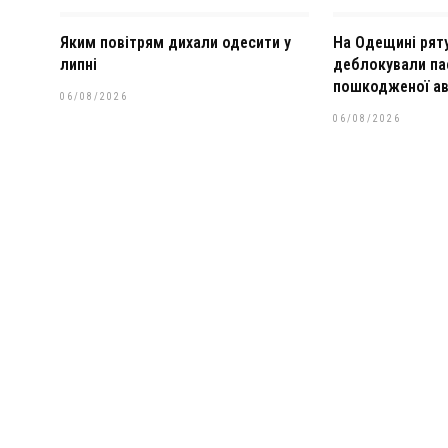
Яким повітрям дихали одесити у
На Одещині рят
липні
деблокували па
пошкодженої ав
06/08/2026
06/08/2026