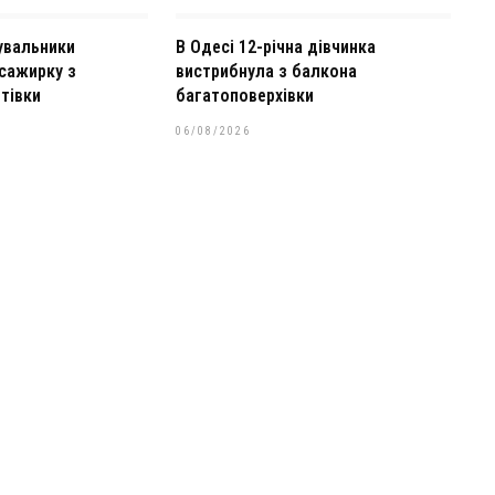
увальники
В Одесі 12-річна дівчинка
сажирку з
вистрибнула з балкона
тівки
багатоповерхівки
06/08/2026