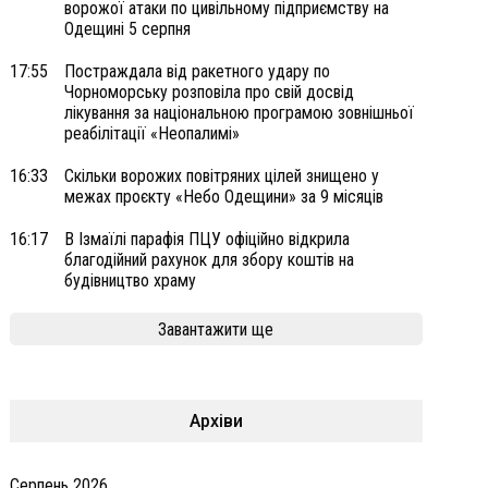
ворожої атаки по цивільному підприємству на
Одещині 5 серпня
17:55
Постраждала від ракетного удару по
Чорноморську розповіла про свій досвід
лікування за національною програмою зовнішньої
реабілітації «Неопалимі»
16:33
Скільки ворожих повітряних цілей знищено у
межах проєкту «Небо Одещини» за 9 місяців
16:17
В Ізмаїлі парафія ПЦУ офіційно відкрила
благодійний рахунок для збору коштів на
будівництво храму
Завантажити ще
Архіви
Серпень 2026