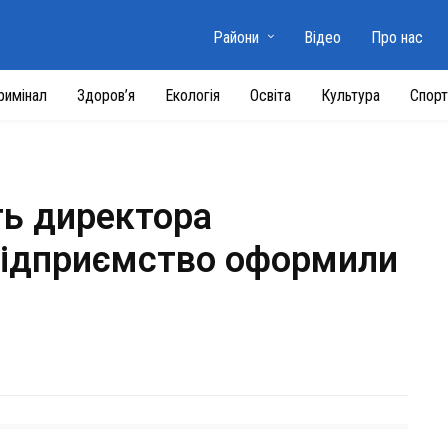
Райони
Відео
Про нас
римінал
Здоров’я
Екологія
Освіта
Культура
Спорт
ь директора
 підприємство оформили