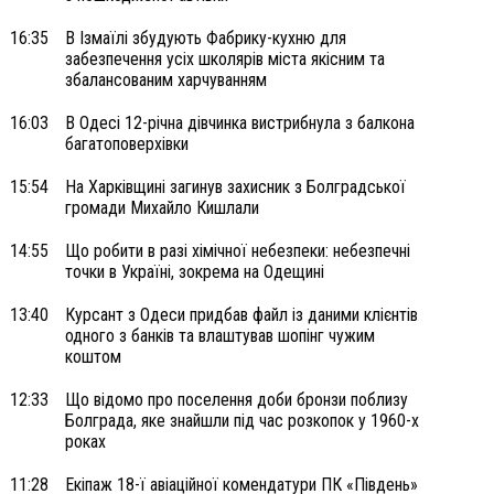
16:35
В Ізмаїлі збудують Фабрику-кухню для
забезпечення усіх школярів міста якісним та
збалансованим харчуванням
16:03
В Одесі 12-річна дівчинка вистрибнула з балкона
багатоповерхівки
15:54
На Харківщині загинув захисник з Болградської
громади Михайло Кишлали
14:55
Що робити в разі хімічної небезпеки: небезпечні
точки в Україні, зокрема на Одещині
13:40
Курсант з Одеси придбав файл із даними клієнтів
одного з банків та влаштував шопінг чужим
коштом
12:33
Що відомо про поселення доби бронзи поблизу
Болграда, яке знайшли під час розкопок у 1960-х
роках
11:28
Екіпаж 18-ї авіаційної комендатури ПК «Південь»