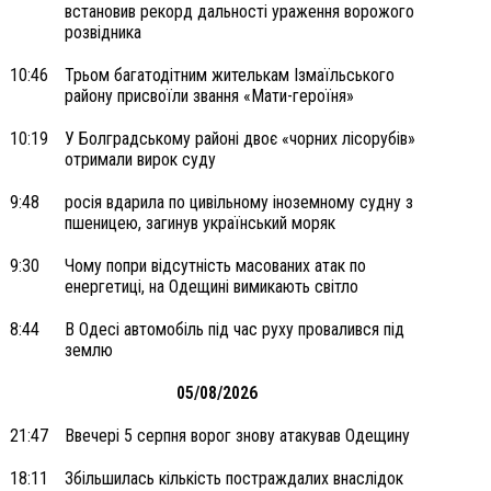
встановив рекорд дальності ураження ворожого
розвідника
10:46
Трьом багатодітним жителькам Ізмаїльського
району присвоїли звання «Мати-героїня»
10:19
У Болградському районі двоє «чорних лісорубів»
отримали вирок суду
9:48
росія вдарила по цивільному іноземному судну з
пшеницею, загинув український моряк
9:30
Чому попри відсутність масованих атак по
енергетиці, на Одещині вимикають світло
8:44
В Одесі автомобіль під час руху провалився під
землю
05/08/2026
21:47
Ввечері 5 серпня ворог знову атакував Одещину
18:11
Збільшилась кількість постраждалих внаслідок