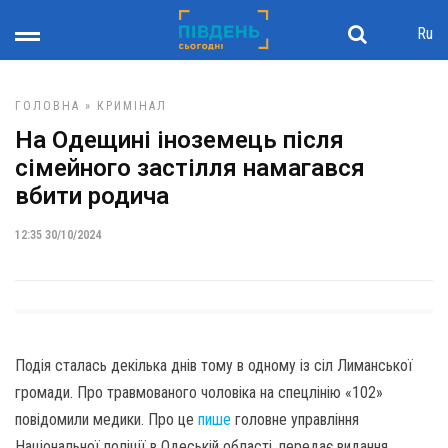
Ru
ГОЛОВНА
»
КРИМІНАЛ
На Одещині іноземець після
сімейного застілля намагався
вбити родича
12:35 30/10/2024
Подія сталась декілька днів тому в одному із сіл Лиманської
громади. Про травмованого чоловіка на спецлінію «102»
повідомили медики. Про це
пише
головне управління
Національної поліції в Одеській області, передає видання