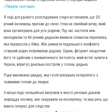
«Південь сьогодні»
.
В ході досудового розслідування слідчі встановили, що 20-
річний іноземець приїхав до своєї тітки на сімейний вечір, який
вона організувала для усіх родичів. Під час застілля між
молодиком та 46-річним дядьком виникла словесна перепалка,
яка переросла у бійку. Аби уникнути подальшого конфлікту
старший родич попрямував додому. Однак, фігурант наздогнав
його та здійснив з пневматичного пістолета, який встиг купити в
Україні, впритул декілька пострілів у голову дядька.
Рідні викликали швидку, яка госпіталізувала потерпілого з
травмами голови до лікарні.
З місця події поліцейські вилучили в якості речових доказів
знаряддя злочину, яке скерували на експертизу, та інші речі, що
мають інтерес для слідства.