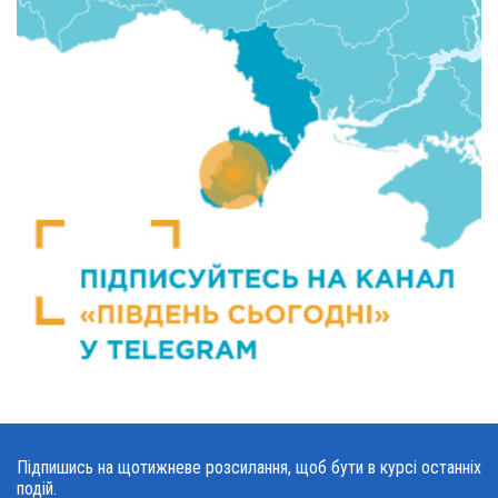
Підпишись на щотижневе розсилання, щоб бути в курсі останніх
подій.