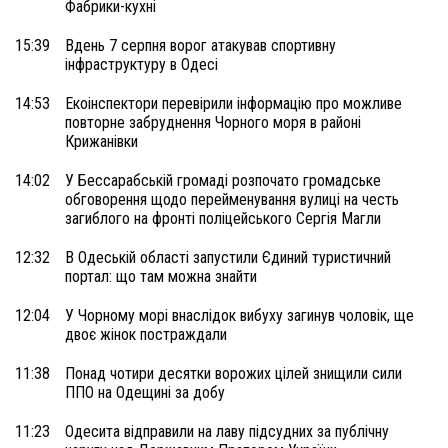
Фабрики-кухні
15:39
Вдень 7 серпня ворог атакував спортивну
інфраструктуру в Одесі
14:53
Екоінспектори перевірили інформацію про можливе
повторне забруднення Чорного моря в районі
Крижанівки
14:02
У Бессарабській громаді розпочато громадське
обговорення щодо перейменування вулиці на честь
загиблого на фронті поліцейського Сергія Магли
12:32
В Одеській області запустили Єдиний туристичний
портал: що там можна знайти
12:04
У Чорному морі внаслідок вибуху загинув чоловік, ще
двоє жінок постраждали
11:38
Понад чотири десятки ворожих цілей знищили сили
ППО на Одещині за добу
11:23
Одесита відправили на лаву підсудних за публічну