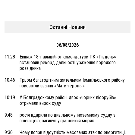
Останні Новини
06/08/2026
11:28
Екіпаж 18-ї авіаційної комендатури ПК «Південь»
встановив рекорд дальності ураження ворожого
розвідника
10:46
Трьом багатодітним жителькам Ізмаїльського району
присвоїли звання «Мати-героїня»
10:19
У Болградському районі двоє «чорних лісорубів»
отримали вирок суду
9:48
росія вдарила по цивільному іноземному судну з
пшеницею, загинув український моряк
9:30
Чому попри відсутність масованих атак по енергетиці,