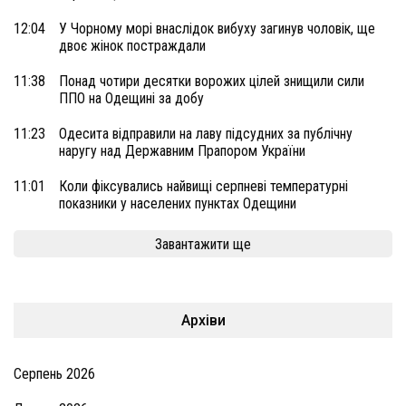
12:04
У Чорному морі внаслідок вибуху загинув чоловік, ще
двоє жінок постраждали
11:38
Понад чотири десятки ворожих цілей знищили сили
ППО на Одещині за добу
11:23
Одесита відправили на лаву підсудних за публічну
наругу над Державним Прапором України
11:01
Коли фіксувались найвищі серпневі температурні
показники у населених пунктах Одещини
Завантажити ще
Архіви
Серпень 2026