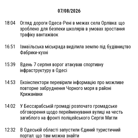
07/08/2026
18:04
Огляд дороги Одеса-Рені в межах села Орлівка: що
зроблено для безпеки школярів в умовах зростання
трафіку вантажівок
16:51
Ізмаїльська міськрада виділила землю під будівництво
Фабрики-кухні
15:39
Вдень 7 серпня ворог атакував спортивну
інфраструктуру в Одесі
14:53
Екоінспектори перевірили інформацію про можливе
повторне забруднення Чорного моря в районі
Крижанівки
14:02
У Бессарабській громаді розпочато громадське
обговорення щодо перейменування вулиці на честь
загиблого на фронті поліцейського Сергія Магли
12:32
В Одеській області запустили Єдиний туристичний
портал: що там можна знайти