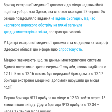
бригад екстреної медичної допомоги до місця надзвичайної
події на узбережжі Одеси, яка сталася сьогодні, 23 червня. Як
раніше повідомляло видання
«Південь сьогодні»
,
під час
чергового ворожого обстрілу на пляжі загинула
двадцятишестирічна жінка
, постраждав чоловік.
У Центрі екстреної медичної допомоги та медицини катастроф
Одеської області цю інформацію
спростовують
.
Медики зазначають, що, за даними моніторингової системи
Єдиної оперативно-диспетчерської служби, виклик надійшов о
12:15. Вже о 12:16 виклик був переданий бригадам, а о 12:17
бригади екстреної медичної допомоги вирушили до місця
події.
Перша бригада №71 прибула на місце о 12:30, тобто через 13
хвилин після виїзду. Друга бригада №13 прибула о 12:34 –
через 17 хвилин після виїзду.