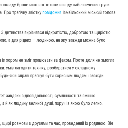
 складу бронетанкової техніки взводу забезпечення групи
. Про трагічну звістку
повідомив
Ізмаїльський міський голова
. З дитинства вирізнявся відкритістю, добротою та щирістю.
рою, а для рідних — людиною, на яку завжди можна було
 із зором не зміг працювати за фахом. Проте доля не змогла
ки: умів лагодити техніку, розбиратися у складному
У будь-якій справі прагнув бути корисним людям і завжди
ет завдяки відповідальності, сумлінності та вмінню
 а й як людину великої душі, поруч із якою було легко,
і, щирі розмови з друзями та час, проведений із родиною. Він