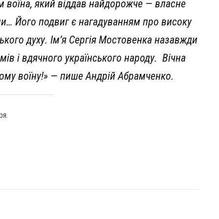
м воїна, який віддав найдорожче — власне
їни… Його подвиг є нагадуванням про високу
ського духу. Ім’я Сергія Мостовенка назавжди
имів і вдячного українського народу. Вічна
кому воїну!» — пише Андрій Абрамченко.
ря.