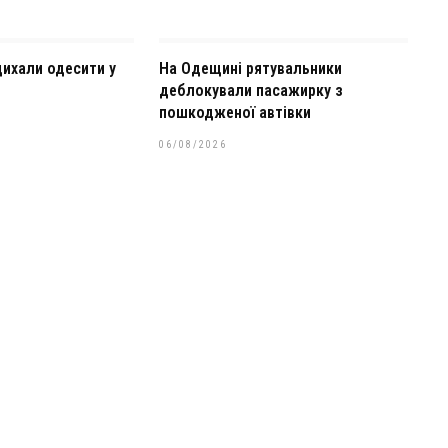
дихали одесити у
На Одещині рятувальники
деблокували пасажирку з
пошкодженої автівки
06/08/2026