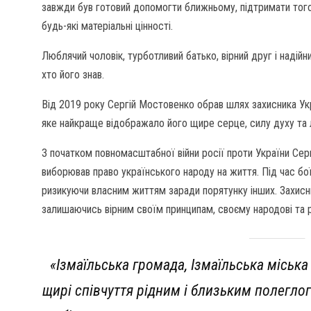
завжди був готовий допомогти ближньому, підтримати того,
будь-які матеріальні цінності.
Люблячий чоловік, турботливий батько, вірний друг і надійн
хто його знав.
Від 2019 року Сергій Мостовенко обрав шлях захисника Укр
яке найкраще відображало його щире серце, силу духу та
З початком повномасштабної війни росії проти України Сер
виборював право українського народу на життя. Під час бої
ризикуючи власним життям заради порятунку інших. Захисни
залишаючись вірним своїм принципам, своєму народові та р
«Ізмаїльська громада, Ізмаїльська міськ
щирі співчуття рідним і близьким полегл