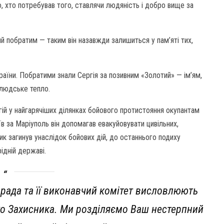
 хто потребував того, ставлячи людяність і добро вище за
ий побратим — таким він назавжди залишиться у пам’яті тих,
аїни. Побратими знали Сергія за позивним «Золотий» — ім’ям,
 людське тепло.
гій у найгарячіших ділянках бойового протистояння окупантам
в за Маріуполь він допомагав евакуйовувати цивільних,
к загинув унаслідок бойових дій, до останнього подиху
ідній державі.
а рада та її виконавчий комітет висловлюють
ого Захисника. Ми розділяємо Ваш нестерпний