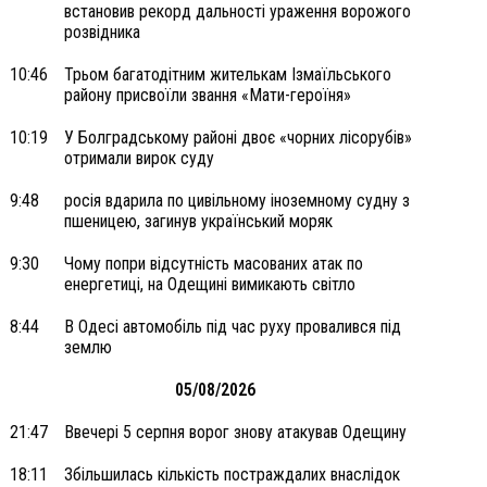
встановив рекорд дальності ураження ворожого
розвідника
10:46
Трьом багатодітним жителькам Ізмаїльського
району присвоїли звання «Мати-героїня»
10:19
У Болградському районі двоє «чорних лісорубів»
отримали вирок суду
9:48
росія вдарила по цивільному іноземному судну з
пшеницею, загинув український моряк
9:30
Чому попри відсутність масованих атак по
енергетиці, на Одещині вимикають світло
8:44
В Одесі автомобіль під час руху провалився під
землю
05/08/2026
21:47
Ввечері 5 серпня ворог знову атакував Одещину
18:11
Збільшилась кількість постраждалих внаслідок