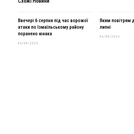
Схожі Новини
Ввечері 6 серпня під час ворожої
Яким повітрям 
атаки по Ізмаїльському району
липні
поранено юнака
06/08/2026
06/08/2026