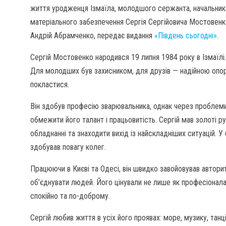
життя уродженця Ізмаїла, молодшого сержанта, начальника
матеріального забезпечення Сергія Сергійовича Мостовенка
Андрій Абрамченко, передає видання
«Південь сьогодні»
.
Сергій Мостовенко народився 19 липня 1984 року в Ізмаїлі
Для молодших був захисником, для друзів — надійною опо
покластися.
Він здобув професію зварювальника, однак через проблеми
обмежити його талант і працьовитість. Сергій мав золоті ру
обладнанні та знаходити вихід із найскладніших ситуацій. 
здобував повагу колег.
Працюючи в Києві та Одесі, він швидко завойовував авторит
об’єднувати людей. Його цінували не лише як професіонала,
спокійно та по-доброму.
Сергій любив життя в усіх його проявах: море, музику, танц