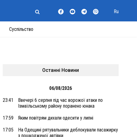
Ru
Суспільство
Останні Новини
06/08/2026
23:41
Ввечері 6 серпня під час ворожої атаки по
Ізмаїльському району поранено юнака
17:59
Яким повітрям дихали одесити у липні
17:05
На Одещині рятувальники деблокували пасажирку
з пошкодженої автівки