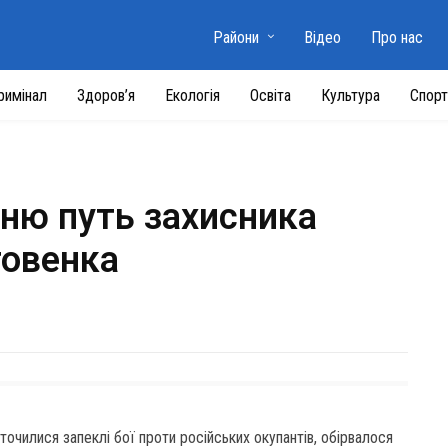
Райони
Відео
Про нас
римінал
Здоров’я
Екологія
Освіта
Культура
Спорт
нню путь захисника
товенка
 точилися запеклі бої проти російських окупантів, обірвалося