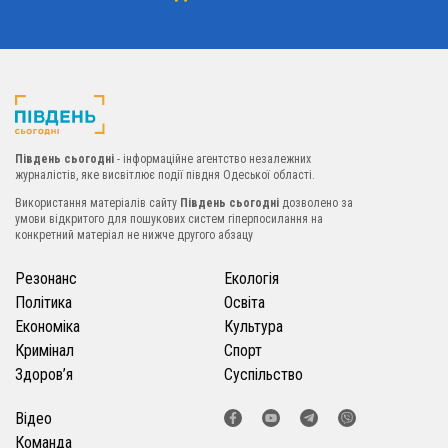
Південь сьогодні
- інформаційне агентство незалежних
журналістів, яке висвітлює події півдня Одеської області.
Використання матеріалів сайту
Південь сьогодні
дозволено за
умови відкритого для пошукових систем гіперпосилання на
конкретний матеріал не нижче другого абзацу
Резонанс
Екологія
Політика
Освіта
Економіка
Культура
Кримінал
Спорт
Здоров’я
Суспільство
Відео
Команда