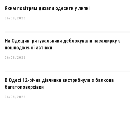
Яким повітрям дихали одесити у липні
06/08/2026
На Одещині рятувальники деблокували пасажирку з
пошкодженої автівки
06/08/2026
В Одесі 12-річна дівчинка вистрибнула з балкона
багатоповерхівки
06/08/2026