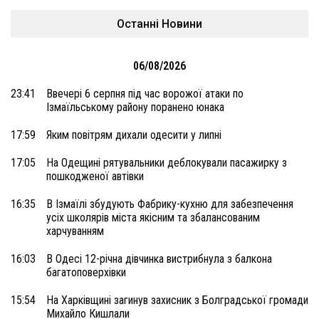
Останні Новини
06/08/2026
23:41
Ввечері 6 серпня під час ворожої атаки по
Ізмаїльському району поранено юнака
17:59
Яким повітрям дихали одесити у липні
17:05
На Одещині рятувальники деблокували пасажирку з
пошкодженої автівки
16:35
В Ізмаїлі збудують Фабрику-кухню для забезпечення
усіх школярів міста якісним та збалансованим
харчуванням
16:03
В Одесі 12-річна дівчинка вистрибнула з балкона
багатоповерхівки
15:54
На Харківщині загинув захисник з Болградської громади
Михайло Кишлали