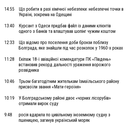
14:55
Що робити в разі хімічної небезпеки: небезпечні точки в
Україні, зокрема на Одещині
13:40
Курсант з Одеси придбав файл із даними клієнтів
одного з банків та влаштував шопінг чужим коштом
12:33
Що відомо про поселення доби бронзи поблизу
Болграда, яке знайшли під час розкопок у 1960-х роках
11:28
Екіпаж 18-ї авіаційної комендатури ПК «Південь»
встановив рекорд дальності ураження ворожого
розвідника
10:46
Трьом багатодітним жителькам Ізмаїльського району
присвоїли звання «Мати-героїня»
10:19
У Болградському районі двоє «чорних лісорубів»
отримали вирок суду
9:48
росія вдарила по цивільному іноземному судну з
пшеницею, загинув український моряк