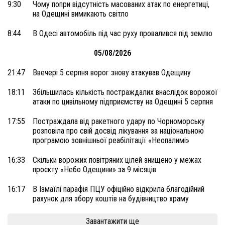
9:30
Чому попри відсутність масованих атак по енергетиці,
на Одещині вимикають світло
8:44
В Одесі автомобіль під час руху провалився під землю
05/08/2026
21:47
Ввечері 5 серпня ворог знову атакував Одещину
18:11
Збільшилась кількість постраждалих внаслідок ворожої
атаки по цивільному підприємству на Одещині 5 серпня
17:55
Постраждала від ракетного удару по Чорноморську
розповіла про свій досвід лікування за національною
програмою зовнішньої реабілітації «Неопалимі»
16:33
Скільки ворожих повітряних цілей знищено у межах
проєкту «Небо Одещини» за 9 місяців
16:17
В Ізмаїлі парафія ПЦУ офіційно відкрила благодійний
рахунок для збору коштів на будівництво храму
Завантажити ще