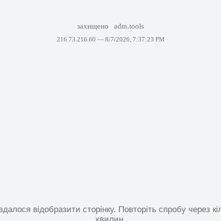
захищено
adm.tools
216.73.216.60 —
8/7/2026, 7:37:23 PM
вдалося відобразити сторінку. Повторіть спробу через кі
хвилин.