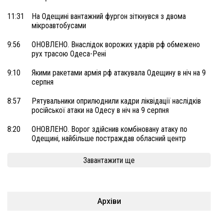
11:31
На Одещині вантажний фургон зіткнувся з двома
мікроавтобусами
9:56
ОНОВЛЕНО. Внаслідок ворожих ударів рф обмежено
рух трасою Одеса-Рені
9:10
Якими ракетами армія рф атакувала Одещину в ніч на 9
серпня
8:57
Рятувальники оприлюднили кадри ліквідації наслідків
російської атаки на Одесу в ніч на 9 серпня
8:20
ОНОВЛЕНО. Ворог здійснив комбіновану атаку по
Одещині, найбільше постраждав обласний центр
Завантажити ще
Архіви