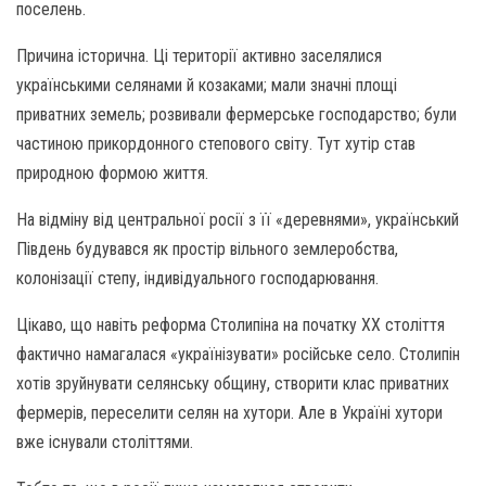
поселень.
Причина історична. Ці території активно заселялися
українськими селянами й козаками; мали значні площі
приватних земель; розвивали фермерське господарство; були
частиною прикордонного степового світу. Тут хутір став
природною формою життя.
На відміну від центральної росії з її «деревнями», український
Південь будувався як простір вільного землеробства,
колонізації степу, індивідуального господарювання.
Цікаво, що навіть реформа Столипіна на початку ХХ століття
фактично намагалася «українізувати» російське село. Столипін
хотів зруйнувати селянську общину, створити клас приватних
фермерів, переселити селян на хутори. Але в Україні хутори
вже існували століттями.