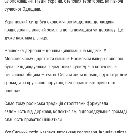
Слобожанщині, Півдні України, степових територіях, на півночі
сучасної Одещини.
Український хутір був економічною моделлю, де людина
працювала на власній землі, а не на поміщика чи державу. Це
дуже важлива різниця.
Російська деревня – це інша цивілізаційна модель. У
Московському царстві та пізнішій Російській імперії основою
була не індивідуальна фермерська культура, а колективна
селянська община — «мір». Селяни жили щільно, під контролем
громади, із круговою порукою, без справжньої приватної
свободи.
Саме тому російська традиція століттями формувала
залежність від держави, колективізм, підпорядкування громаді,
слабкість приватної ініціативи.
Український хутір, навпаки, виховував господаря, індивідуаліста,