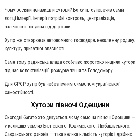
Чому росіяни ненавиділи хутори? Бо хутір суперечив самій
логіці імперії. Імперії потрібні контроль, централізація,
залежність людини від держави.
Хутір же створював автономного господаря, незалежну родину,
культуру приватної власності.
Саме тому радянська влада особливо жорстоко нищила хутори
під час колективізації, розкуркулення та Голодомору.
Для СРСР хутір був небезпечним символом української
самостійності.
Хутори півночі Одещини
Сьогодні багато хто дивується, чому саме на півночі Одещини —
у колишніх землях Балтського, Кодимського, Любашівського,
Савранського районів — така велика кількість хуторів і дрібних