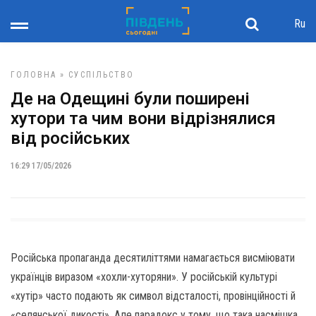
Ru
ГОЛОВНА
»
СУСПІЛЬСТВО
Де на Одещині були поширені
хутори та чим вони відрізнялися
від російських
16:29 17/05/2026
Російська пропаганда десятиліттями намагається висміювати
українців виразом «хохли-хуторяни». У російській культурі
«хутір» часто подають як символ відсталості, провінційності й
«селянської дикості». Але парадокс у тому, що така насмішка