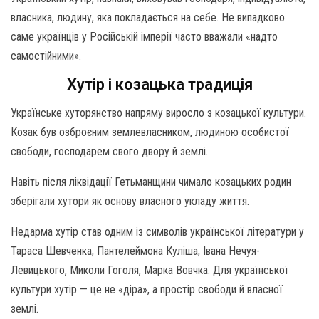
власника, людину, яка покладається на себе. Не випадково
саме українців у Російській імперії часто вважали «надто
самостійними».
Хутір і козацька традиція
Українське хуторянство напряму виросло з козацької культури.
Козак був озброєним землевласником, людиною особистої
свободи, господарем свого двору й землі.
Навіть після ліквідації Гетьманщини чимало козацьких родин
зберігали хутори як основу власного укладу життя.
Недарма хутір став одним із символів української літератури у
Тараса Шевченка, Пантелеймона Куліша, Івана Нечуя-
Левицького, Миколи Гоголя, Марка Вовчка. Для української
культури хутір — це не «діра», а простір свободи й власної
землі.