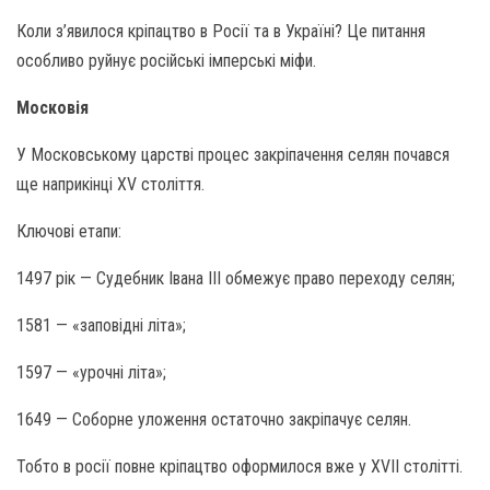
Коли з’явилося кріпацтво в Росії та в Україні? Це питання
особливо руйнує російські імперські міфи.
Московія
У Московському царстві процес закріпачення селян почався
ще наприкінці XV століття.
Ключові етапи:
1497 рік — Судебник Івана III обмежує право переходу селян;
1581 — «заповідні літа»;
1597 — «урочні літа»;
1649 — Соборне уложення остаточно закріпачує селян.
Тобто в росії повне кріпацтво оформилося вже у XVII столітті.