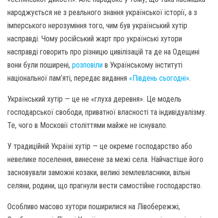
народжується не з реального знання української історії, а з
імперського нерозуміння того, чим був український хутір
насправді. Чому російський жарт про українські хутори
насправді говорить про різницю цивілізацій та де на Одещині
вони були поширені,
розповіли
в Українському інституті
національної пам’яті, передає видання
«Південь сьогодні»
.
Український хутір — це не «глуха деревня». Це модель
господарської свободи, приватної власності та індивідуалізму.
Те, чого в Московії століттями майже не існувало.
У традиційній Україні хутір — це окреме господарство або
невелике поселення, винесене за межі села. Найчастіше його
засновували заможні козаки, великі землевласники, вільні
селяни, родини, що прагнули вести самостійне господарство.
Особливо масово хутори поширилися на Лівобережжі,