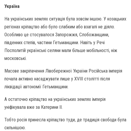
Україна
На українських землях ситуація була зовсім іншою. У козацьких
регіонах кріпацтво або було слабким або взагалі не діяло.
Особливо це стосувалося Запорожжя, Слобожанщини,
південних степів, частини Гетьманщини. Навіть у Речі
Посполитій українські селяни мали більше мобільності, ніж
московські.
Масове закріпачення Лівобережної України Російська імперія
почала активно насаджувати лише у XVIII столітті після
ліквідації автономії Гетьманщини.
А остаточно кріпацтво на українських землях імперія
уніфікувала вже за Катерини II.
Тобто росія принесла кріпацтво туди, де традиція свободи була
сильнішою.