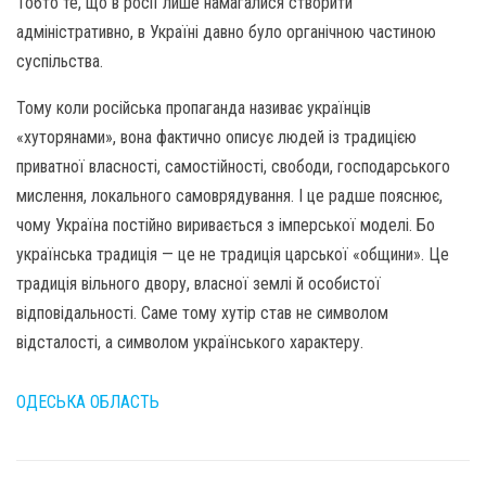
Тобто те, що в росії лише намагалися створити
адміністративно, в Україні давно було органічною частиною
суспільства.
Тому коли російська пропаганда називає українців
«хуторянами», вона фактично описує людей із традицією
приватної власності, самостійності, свободи, господарського
мислення, локального самоврядування. І це радше пояснює,
чому Україна постійно виривається з імперської моделі. Бо
українська традиція — це не традиція царської «общини». Це
традиція вільного двору, власної землі й особистої
відповідальності. Саме тому хутір став не символом
відсталості, а символом українського характеру.
ОДЕСЬКА ОБЛАСТЬ