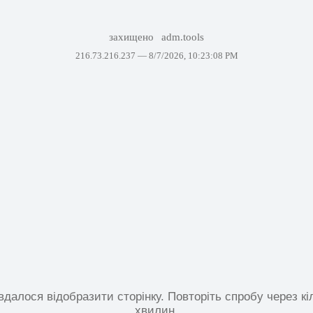
захищено
adm.tools
216.73.216.237 —
8/7/2026, 10:23:08 PM
вдалося відобразити сторінку. Повторіть спробу через кі
хвилин.