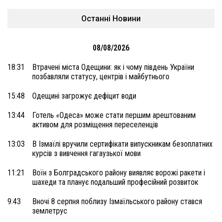
Останні Новини
08/08/2026
18:31
Втрачені міста Одещини: як і чому південь України
позбавляли статусу, центрів і майбутнього
15:48
Одещині загрожує дефіцит води
13:44
Готель «Одеса» може стати першим арештованим
активом для розміщення переселенців
13:03
В Ізмаїлі вручили сертифікати випускникам безоплатних
курсів з вивчення гагаузької мови
11:21
Воїн з Болградського району виявляє ворожі ракети і
шахеди та планує подальший професійний розвиток
9:43
Вночі 8 серпня поблизу Ізмаїльського району стався
землетрус