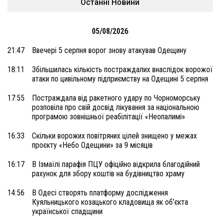
Останні Новини
05/08/2026
21:47
Ввечері 5 серпня ворог знову атакував Одещину
18:11
Збільшилась кількість постраждалих внаслідок ворожої
атаки по цивільному підприємству на Одещині 5 серпня
17:55
Постраждала від ракетного удару по Чорноморську
розповіла про свій досвід лікування за національною
програмою зовнішньої реабілітації «Неопалимі»
16:33
Скільки ворожих повітряних цілей знищено у межах
проєкту «Небо Одещини» за 9 місяців
16:17
В Ізмаїлі парафія ПЦУ офіційно відкрила благодійний
рахунок для збору коштів на будівництво храму
14:56
В Одесі створять платформу дослідження
Куяльницького козацького кладовища як об’єкта
української спадщини