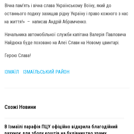
Вічна пам’ять і вічна слава Українському Воїну, який до
останнього подиху захищав рідну Україну і право кожного з нас
на життя!» – написав Андрій Абрамченко.
Начальника автомобільної служби капітана Валерія Павловича
Найдюка буде поховано на Алеї Слави на Новому цвинтарі.
Герою Слава!
ІЗМАЇЛ
ІЗМАЇЛЬСЬКИЙ РАЙОН
Схожі Новини
В Ізмаїлі парафія ПЦУ офіційно відкрила благодійний
рахунок для збору коштів на будівництво храму