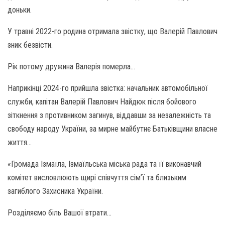
доньки.
У травні 2022-го родина отримала звістку, що Валерій Павлович
зник безвісти.
Рік потому дружина Валерія померла…
Наприкінці 2024-го прийшла звістка: начальник автомобільної
служби, капітан Валерій Павлович Найдюк після бойового
зіткнення з противником загинув, віддавши за незалежність та
свободу народу України, за мирне майбутнє Батьківщини власне
життя…
«Громада Ізмаїла, Ізмаїльська міська рада та її виконавчий
комітет висловлюють щирі співчуття сім’ї та близьким
загиблого Захисника України.
Розділяємо біль Вашої втрати…