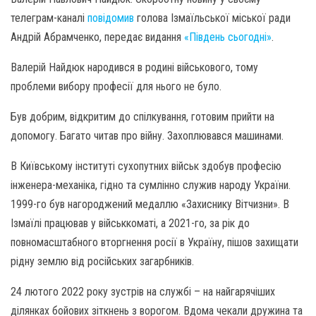
телеграм-каналі
повідомив
голова Ізмаїльської міської ради
Андрій Абрамченко, передає видання
«Південь сьогодні»
.
Валерій Найдюк народився в родині військового, тому
проблеми вибору професії для нього не було.
Був добрим, відкритим до спілкування, готовим прийти на
допомогу. Багато читав про війну. Захоплювався машинами.
В Київському інституті сухопутних військ здобув професію
інженера-механіка, гідно та сумлінно служив народу України.
1999-го був нагороджений медаллю «Захиснику Вітчизни». В
Ізмаїлі працював у військкоматі, а 2021-го, за рік до
повномасштабного вторгнення росії в Україну, пішов захищати
рідну землю від російських загарбників.
24 лютого 2022 року зустрів на службі – на найгарячіших
ділянках бойових зіткнень з ворогом. Вдома чекали дружина та