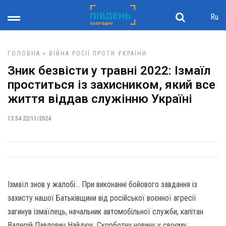
Ru
ГОЛОВНА
»
ВІЙНА РОСІЇ ПРОТИ УКРАЇНИ
Зник безвісти у травні 2022: Ізмаїл
проститься із захисником, який все
життя віддав служінню Україні
13:54 22/11/2024
Ізмаїл знов у жалобі… При виконанні бойового завдання із
захисту нашої Батьківщини від російської воєнної агресії
загинув ізмаїлець, начальник автомобільної служби, капітан
Валерій Павлович Найдюк. Скорботну новину у своєму