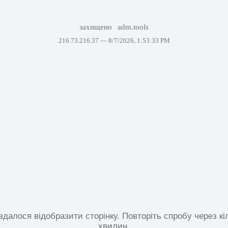
захищено
adm.tools
216.73.216.37 —
8/7/2026, 1:53:33 PM
вдалося відобразити сторінку. Повторіть спробу через кі
хвилин.