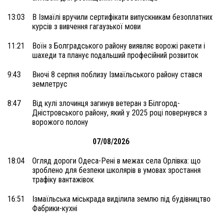
13:03
В Ізмаїлі вручили сертифікати випускникам безоплатних
курсів з вивчення гагаузької мови
11:21
Воїн з Болградського району виявляє ворожі ракети і
шахеди та планує подальший професійний розвиток
9:43
Вночі 8 серпня поблизу Ізмаїльського району стався
землетрус
8:47
Від кулі злочинця загинув ветеран з Білгород-
Дністровського району, який у 2025 році повернувся з
ворожого полону
07/08/2026
18:04
Огляд дороги Одеса-Рені в межах села Орлівка: що
зроблено для безпеки школярів в умовах зростання
трафіку вантажівок
16:51
Ізмаїльська міськрада виділила землю під будівництво
Фабрики-кухні