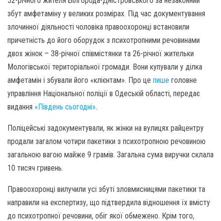
52-річного жителя Білгорода-Дністровського за незаконний
збут амфетаміну у великих розмірах. Під час документування
злочинної діяльності чоловіка правоохоронці встановили
причетність до його оборудок з психотропними речовинами
двох жінок – 38-річної співмістянки та 26-річної жительки
Мологівської територіальної громади. Вони купували у ділка
амфетамін і збували його «клієнтам». Про це
пише
головне
управління Національної поліції в Одеській області, передає
видання
«Південь сьогодні»
.
Поліцейські задокументували, як жінки на вулицях райцентру
продали загалом чотири пакетики з психотропною речовиною
загальною вагою майже 9 грамів. Загальна сума виручки склала
10 тисяч гривень.
Правоохоронці вилучили усі збуті зловмисницями пакетики та
направили на експертизу, що підтвердила відношення їх вмісту
до психотропної речовини, обіг якої обмежено. Крім того,