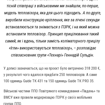
тісній співпраці з військовими ми знайшли, по-перше,
модель тепловізора, яка для цього підходить. А по-друге,
виробили конструкцію кріплення, яке за лічені секунди
встановлюється та знімається з ПЗРК, і на який можна
встановити тепловізор. Принцип прицілювання такий
самий, як і вдень, тільки замість коліматорного прицілу
«Ігли» використовується тепловізор», – розповідає
співзасновник групи «Технарі» Геннадій Сульдін.
У дописі зазначається, що на проєкт було витрачено 318 200 €,
у результаті чого вдалося придбати 250 тепловізорів. А саме
100 одиниць Guide TK 431 та 150 одиниць Guide TK PRO 35.
Військові частини ППО Повітряного командування «Південь» та
ВМСУ вже провели модернізацію ПЗРК у своїх мобільних
групах ППО.