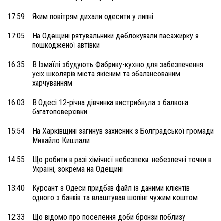
17:59
Яким повітрям дихали одесити у липні
17:05
На Одещині рятувальники деблокували пасажирку з
пошкодженої автівки
16:35
В Ізмаїлі збудують Фабрику-кухню для забезпечення
усіх школярів міста якісним та збалансованим
харчуванням
16:03
В Одесі 12-річна дівчинка вистрибнула з балкона
багатоповерхівки
15:54
На Харківщині загинув захисник з Болградської громади
Михайло Кишлали
14:55
Що робити в разі хімічної небезпеки: небезпечні точки в
Україні, зокрема на Одещині
13:40
Курсант з Одеси придбав файл із даними клієнтів
одного з банків та влаштував шопінг чужим коштом
12:33
Що відомо про поселення доби бронзи поблизу