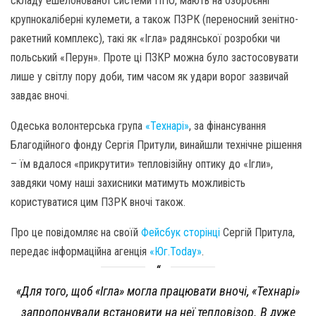
складу ешелонованої системи ППО, мають на озброєнні
крупнокаліберні кулемети, а також ПЗРК (переносний зенітно-
ракетний комплекс), такі як «Ігла» радянської розробки чи
польський «Перун». Проте ці ПЗКР можна було застосовувати
лише у світлу пору доби, тим часом як удари ворог зазвичай
завдає вночі.
Одеська волонтерська група
«Технарі»
, за фінансування
Благодійного фонду Сергія Притули, винайшли технічне рішення
– їм вдалося «прикрутити» тепловізійну оптику до «Ігли»,
завдяки чому наші захисники матимуть можливість
користуватися цим ПЗРК вночі також.
Про це повідомляє на своїй
Фейсбук сторінці
Сергій Притула,
передає інформаційна агенція
«Юг.Today»
.
«Для того, щоб «Ігла» могла працювати вночі, «Технарі»
запропонували встановити на неї тепловізор. В дуже