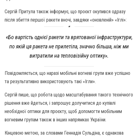
Сергій Притула також інформує, що проєкт окупився одразу
після збиття першої ракети вночі, завдяки «оновленій» «Іглі»:
«Бо вартість однієї ракети та врятованої інфраструктури,
по якій ця ракета не прилетіла, значно більша, ніж ми
витратили на тепловізійну оптику».
Повідомляється, що наразі мобільні вогневі групи вже успішно
та результативно використовують такі «Ігли».
Сергій пише, що робота щодо масштабування такого технічного
рішення вже йдеться, і запрошує долучитися до купівлі
необхідної оптики для проєкту, щоб допомогти мобільним
вогневим групам також в інших напрямках України.
Кінцевою метою, за словами Геннадія Сульдіна, є однакова