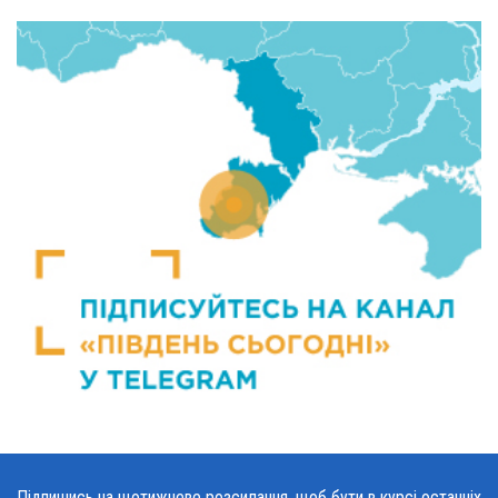
Підпишись на щотижневе розсилання, щоб бути в курсі останніх