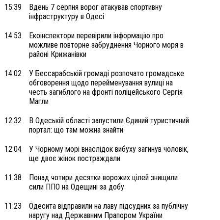
15:39
Вдень 7 серпня ворог атакував спортивну
інфраструктуру в Одесі
14:53
Екоінспектори перевірили інформацію про
можливе повторне забруднення Чорного моря в
районі Крижанівки
14:02
У Бессарабській громаді розпочато громадське
обговорення щодо перейменування вулиці на
честь загиблого на фронті поліцейського Сергія
Магли
12:32
В Одеській області запустили Єдиний туристичний
портал: що там можна знайти
12:04
У Чорному морі внаслідок вибуху загинув чоловік,
ще двоє жінок постраждали
11:38
Понад чотири десятки ворожих цілей знищили
сили ППО на Одещині за добу
11:23
Одесита відправили на лаву підсудних за публічну
наругу над Державним Прапором України