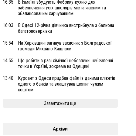
16:35
В Ізмаїлі збудують Фабрику-кухню для
забезпечення усіх школярів міста якісним та
збалансованим харчуванням
16:03
В Одесі 12-річна дівчинка вистрибнула з балкона
багатоповерхівки
15:54
На Харківщині загинув захисник з Болградської
громади Михайло Кишлали
14:55
Що робити в разі хімічної небезпеки: небезпечні
точки в Україні, зокрема на Одещині
13:40
Курсант з Одеси придбав файл із даними клієнтів
одного з банків та влаштував шопінг чужим
коштом
Завантажити ще
Архіви