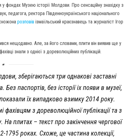
и у фондах Музею історії Молдови. Про сенсаційну знахідку з
аук, педагога, ректора Південноукраїнського національного
расножона
розповів
ізмаїльський краєзнавець та журналіст Ігор
ився нещодавно. Але, за його словами, плити він виявив ще у
фахівці знали з однієї з дореволюційних публікацій.
олдови, зберігаються три однакові заставні
Без паспортів, без історії іх появи в музеї,
 показали їх випадково взимку 2014 року.
мі фахівцям з дореволюційної публікації та з
. На плитах – текст про закінчення чергової
92-1795 роках. Схоже, це частина колекції,