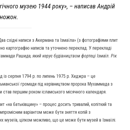
гічного музею 1944 року»
, – написав Андрій
ножон.
Два східні написи з Акермана та Ізмаїла» (з фотографіями плит
но картографію написів та уточнено переклад. У перекладі
хаммада Рашида, який керує будівництвом фортеці Ізмаїл. Рік
од із серпня 1794 р. по липень 1975 р. Хиджра – це
ульманської громади під керівництвом пророка Мухаммада з
жри став першим роком ісламського місячного календаря.
т «на батьківщину» – процес досить тривалий, копіткий та
омпромісним варіантом може бути зняття копій з
их музеїв, цілком можливо, що це може бути музей в Ізмаїлі.