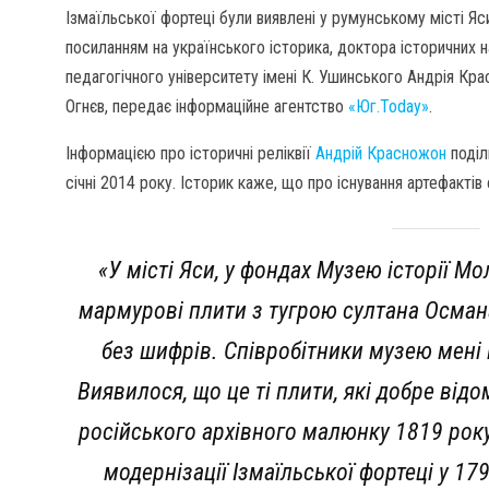
Ізмаїльської фортеці були виявлені у румунському місті Яс
посиланням на українського історика, доктора історичних н
педагогічного університету імені К. Ушинського Андрія К
Огнєв, передає інформаційне агентство
«Юг.Today»
.
Інформацією про історичні реліквії
Андрій Красножон
поділ
січні 2014 року. Історик каже, що про існування артефактів 
«У місті Яси, у фондах Музею історії М
мармурові плити з тугрою султана Османа. 
без шифрів. Співробітники музею мені
Виявилося, що це ті плити, які добре відо
російського архівного малюнку 1819 року
модернізації Ізмаїльської фортеці у 17