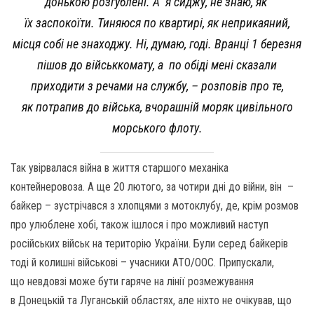
донькою розгублені. А я сиджу, не знаю, як
їх заспокоїти. Тиняюся по квартирі, як неприкаяний,
місця собі не знаходжу. Ні, думаю, годі. Вранці 1 березня
пішов до військкомату, а по обіді мені сказали
приходити з речами на службу, – розповів про те,
як потрапив до війська, вчорашній моряк цивільного
морського флоту.
Так увірвалася війна в життя старшого механіка
контейнеровоза. А ще 20 лютого, за чотири дні до війни, він –
байкер – зустрічався з хлопцями з мотоклубу, де, крім розмов
про улюблене хобі, також ішлося і про можливий наступ
російських військ на територію України. Були серед байкерів
тоді й колишні військові – учасники АТО/ООС. Припускали,
що невдовзі може бути гаряче на лінії розмежування
в Донецькій та Луганській областях, але ніхто не очікував, що