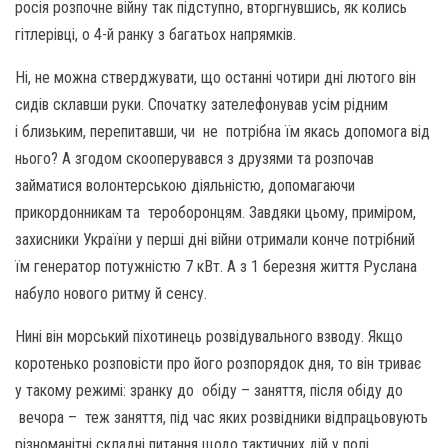
росія розпочне війну так підступно, вторгнувшись, як колись
гітлерівці, о 4-й ранку з багатьох напрямків.
Ні, не можна стверджувати, що останні чотири дні лютого він
сидів склавши руки. Спочатку зателефонував усім рідним
і близьким, перепитавши, чи не потрібна їм якась допомога від
нього? А згодом скооперувався з друзями та розпочав
займатися волонтерською діяльністю, допомагаючи
прикордонникам та тероборонцям. Завдяки цьому, приміром,
захисники України у перші дні війни отримали конче потрібний
їм генератор потужністю 7 кВт. А з 1 березня життя Руслана
набуло нового ритму й сенсу.
Нині він морський піхотинець розвідувального взводу. Якщо
коротенько розповісти про його розпорядок дня, то він триває
у такому режимі: зранку до обіду – заняття, після обіду до
вечора – теж заняття, під час яких розвідники відпрацьовують
різноманітні складні питання щодо тактичних дій у полі,