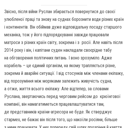
Звісно, після війни Руслан збирається повернутися до своєї
улюбленої праці та знову на суднах борознити води різних країн
і континентів. Він обіймав дуже відповідальну посаду старшого
механіка, тож у його підпорядкуванні завжди працювали
матроси з різних країн світу, зокрема і з росії. Але навіть після
2014 року і він, і капітани суден накладали своєрідне табу
на обговорення політичних питань. І воно зрозуміло. Адже
корабель – це єдиний організм, на якому трапляється різне,
зокрема й аварійні ситуації. І від стосунків між членами екіпажу,
від порозуміння між моряками залежить живучість судна,
а отже, життя всього екіпажу. Але відтепер, за словами
Руслана, звертаючись перед черговим рейсом до крюїнгової
компанії, він намагатиметься працевлаштуватися там,
де представників країни-агресора не буде. Як стверджує
стармех, не бажає він після того, що накоїли росіяни, більше
з ними працювати. У них попереду свій шлях прозріння й каяття