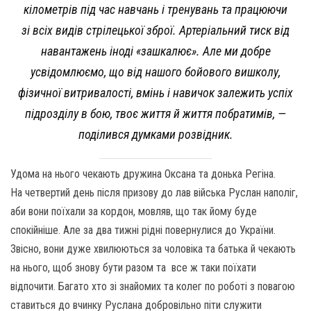
кілометрів під час навчань і тренувань та працюючи
зі всіх видів стрілецької зброї. Артеріальний тиск від
навантажень іноді «зашкалює». Але ми добре
усвідомлюємо, що від нашого бойового вишколу,
фізичної витривалості, вмінь і навичок залежить успіх
підрозділу в бою, твоє життя й життя побратимів, —
поділився думками розвідник.
Удома на нього чекають дружина Оксана та донька Регіна.
На четвертий день після призову до лав війська Руслан наполіг,
аби вони поїхали за кордон, мовляв, що так йому буде
спокійніше. Але за два тижні рідні повернулися до України.
Звісно, вони дуже хвилюються за чоловіка та батька й чекають
на нього, щоб знову бути разом та все ж таки поїхати
відпочити. Багато хто зі знайомих та колег по роботі з повагою
ставиться до вчинку Руслана добровільно піти служити