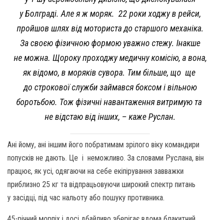
у Болграді. Але я ж моряк. 22 роки ходжу в рейси,
пройшов шлях від моториста до старшого механіка.
За своєю фізичною формою уважно стежу. Інакше
не можна. Щороку проходжу медичну комісію, а вона,
як відомо, в моряків сувора. Тим більше, що ще
до строкової служби займався боксом і вільною
боротьбою. Тож фізичні навантаження витримую та
не відстаю від інших, – каже Руслан.
Ані йому, ані іншим його побратимам зрілого віку командири
попусків не дають. Це і неможливо. За словами Руслана, він
працює, як усі, одягаючи на себе екіпірування завважки
приблизно 25 кг та відпрацьовуючи широкий спектр питань
у засідці, під час нальоту або пошуку противника.
45-річний морпіх і досі дбайливо зберігає вдома блакитний