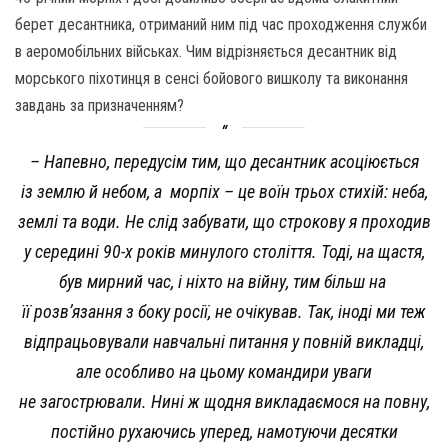
берет десантника, отриманий ним під час проходження служби
в аеромобільних військах. Чим відрізняється десантник від
морського піхотинця в сенсі бойового вишколу та виконання
завдань за призначенням?
– Напевно, передусім тим, що десантник асоціюється
із землю й небом, а морпіх – це воїн трьох стихій: неба,
землі та води. Не слід забувати, що строкову я проходив
у середині 90-х років минулого століття. Тоді, на щастя,
був мирний час, і ніхто на війну, тим більш на
її розв’язання з боку росії, не очікував. Так, іноді ми теж
відпрацьовували навчальні питання у повній викладці,
але особливо на цьому командири уваги
не загострювали. Нині ж щодня викладаємося на повну,
постійно рухаючись уперед, намотуючи десятки