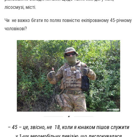
лісосмузі, місті.
Чи не важко бігати по полях повністю екіпірованому 45-річному
чоловікові?
– 45 – це, звісно, не 18, коли я юнаком пішов служити
у 1-шу аеромобільну дивізію, що дислокувалася