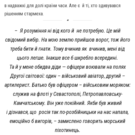
в надважкі для долі країни часи. Але є й ті, хто здивувався
рішенням стармеха.
– Я розуміння ні від кого й не потребую. Це мій
свідомий вибір. На мою землю прийшов ворог, тож його
треба бити й гнати. Тому вчинив як вчинив, мені від
цього легше. Інакше все б шкребло всередині.
Та й у мене обидва діди — офіцери воювали на полях
Другої світової: один – військовий авіатор, другий –
артилерист. Батько був офіцером – військовим моряком:
служив на флоті у Севастополі, Петропавловську-
Камчатському. Він уже покійний. Якби був живий
і дізнався, що росія так по-розбійницьки на нас напала,
емоційно б вигорів, – замислено говорить морський
піхотинець.