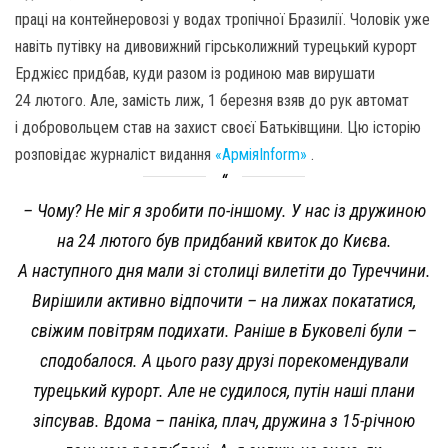
праці на контейнеровозі у водах тропічної Бразилії. Чоловік уже
навіть путівку на дивовижний гірськолижний турецький курорт
Ерджієс придбав, куди разом із родиною мав вирушати
24 лютого. Але, замість лиж, 1 березня взяв до рук автомат
і добровольцем став на захист своєї Батьківщини. Цю історію
розповідає журналіст видання
«АрміяInform»
.
– Чому? Не міг я зробити по-іншому. У нас із дружиною
на 24 лютого був придбаний квиток до Києва.
А наступного дня мали зі столиці вилетіти до Туреччини.
Вирішили активно відпочити – на лижах покататися,
свіжим повітрям подихати. Раніше в Буковелі були –
сподобалося. А цього разу друзі порекомендували
турецький курорт. Але не судилося, путін наші плани
зіпсував. Вдома – паніка, плач, дружина з 15-річною