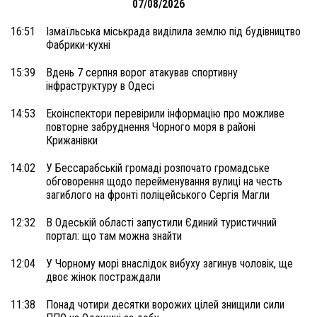
07/08/2026
16:51
Ізмаїльська міськрада виділила землю під будівництво
Фабрики-кухні
15:39
Вдень 7 серпня ворог атакував спортивну
інфраструктуру в Одесі
14:53
Екоінспектори перевірили інформацію про можливе
повторне забруднення Чорного моря в районі
Крижанівки
14:02
У Бессарабській громаді розпочато громадське
обговорення щодо перейменування вулиці на честь
загиблого на фронті поліцейського Сергія Магли
12:32
В Одеській області запустили Єдиний туристичний
портал: що там можна знайти
12:04
У Чорному морі внаслідок вибуху загинув чоловік, ще
двоє жінок постраждали
11:38
Понад чотири десятки ворожих цілей знищили сили