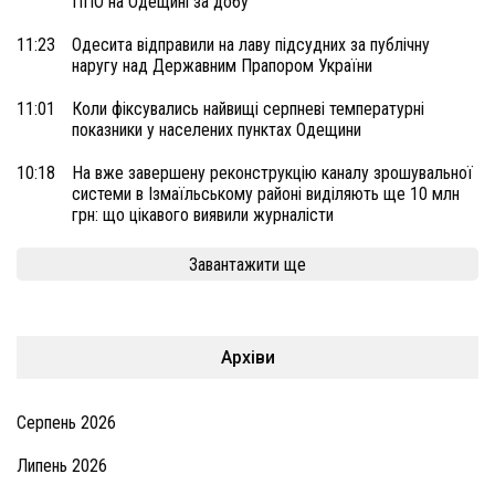
ППО на Одещині за добу
11:23
Одесита відправили на лаву підсудних за публічну
наругу над Державним Прапором України
11:01
Коли фіксувались найвищі серпневі температурні
показники у населених пунктах Одещини
10:18
На вже завершену реконструкцію каналу зрошувальної
системи в Ізмаїльському районі виділяють ще 10 млн
грн: що цікавого виявили журналісти
Завантажити ще
Архіви
Серпень 2026
Липень 2026