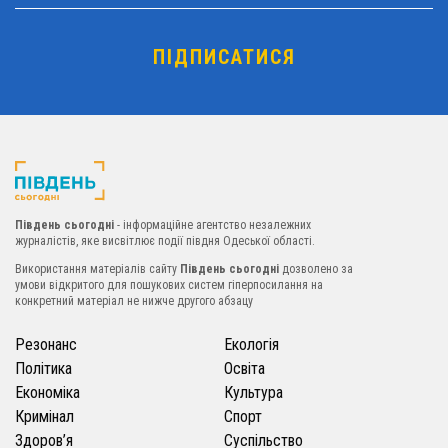
Південь сьогодні
- інформаційне агентство незалежних
журналістів, яке висвітлює події півдня Одеської області.
Використання матеріалів сайту
Південь сьогодні
дозволено за
умови відкритого для пошукових систем гіперпосилання на
конкретний матеріал не нижче другого абзацу
Резонанс
Екологія
Політика
Освіта
Економіка
Культура
Кримінал
Спорт
Здоров’я
Суспільство