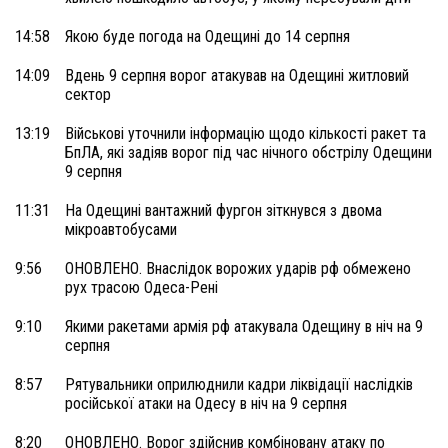
14:58
Якою буде погода на Одещині до 14 серпня
14:09
Вдень 9 серпня ворог атакував на Одещині житловий
сектор
13:19
Військові уточнили інформацію щодо кількості ракет та
БпЛА, які задіяв ворог під час нічного обстрілу Одещини
9 серпня
11:31
На Одещині вантажний фургон зіткнувся з двома
мікроавтобусами
9:56
ОНОВЛЕНО. Внаслідок ворожих ударів рф обмежено
рух трасою Одеса-Рені
9:10
Якими ракетами армія рф атакувала Одещину в ніч на 9
серпня
8:57
Рятувальники оприлюднили кадри ліквідації наслідків
російської атаки на Одесу в ніч на 9 серпня
8:20
ОНОВЛЕНО. Ворог здійснив комбіновану атаку по