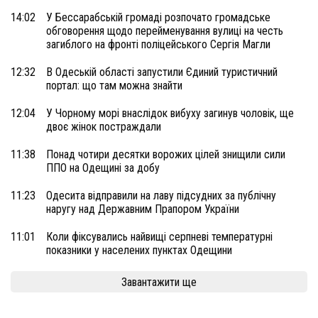
14:02
У Бессарабській громаді розпочато громадське
обговорення щодо перейменування вулиці на честь
загиблого на фронті поліцейського Сергія Магли
12:32
В Одеській області запустили Єдиний туристичний
портал: що там можна знайти
12:04
У Чорному морі внаслідок вибуху загинув чоловік, ще
двоє жінок постраждали
11:38
Понад чотири десятки ворожих цілей знищили сили
ППО на Одещині за добу
11:23
Одесита відправили на лаву підсудних за публічну
наругу над Державним Прапором України
11:01
Коли фіксувались найвищі серпневі температурні
показники у населених пунктах Одещини
Завантажити ще