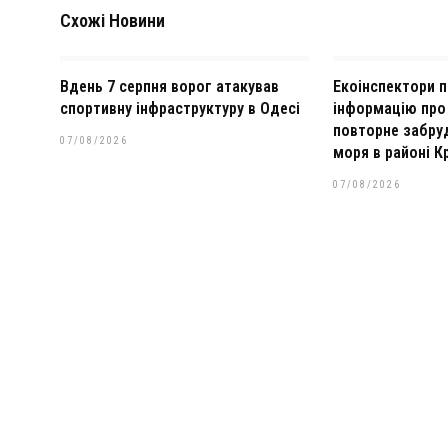
Схожі Новини
Вдень 7 серпня ворог атакував
Екоінспектори п
спортивну інфраструктуру в Одесі
інформацію пр
повторне забру
07/08/2026
моря в районі К
07/08/2026