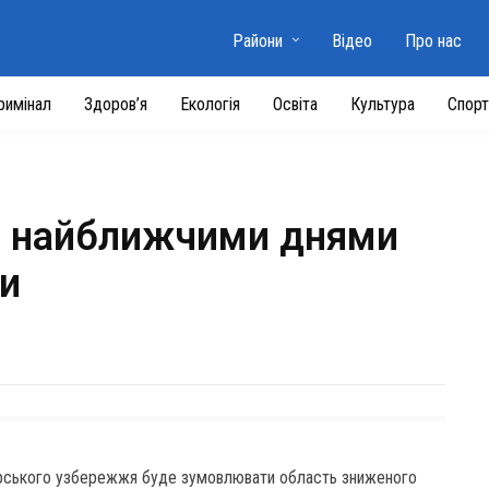
Райони
Відео
Про нас
римінал
Здоров’я
Екологія
Освіта
Культура
Спорт
і найближчими днями
и
рського узбережжя буде зумовлювати область зниженого