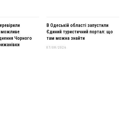
еревірили
В Одеській області запустили
о можливе
Єдиний туристичний портал: що
днення Чорного
там можна знайти
рижанівки
07/08/2026