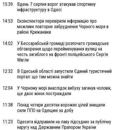
15:39
Вдень 7 серпня ворог атакував спортивну
інфраструктуру в Одесі
14:53
Екоінспектори перевірили інформацію про
можливе повторне забруднення Чорного моря в
районі Крижанівки
14:02
У Бессарабській громаді розпочато громадське
обговорення щодо перейменування вулиці на
честь загиблого на фронті поліцейського Сергія
Магли
12:32
В Одеській області запустили Єдиний туристичний
портал: що там можна знайти
12:04
У Чорному морі внаслідок вибуху загинув чоловік,
ще двоє жінок постраждали
11:38
Понад чотири десятки ворожих цілей знищили
сили ППО на Одещині за добу
11:23
Одесита відправили на лаву підсудних за публічну
наругу над Державним Прапором України