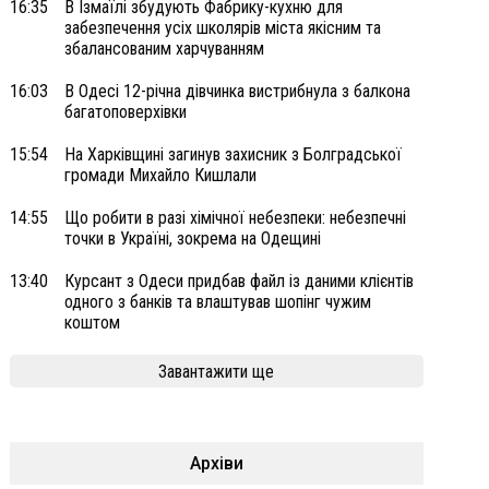
16:35
В Ізмаїлі збудують Фабрику-кухню для
забезпечення усіх школярів міста якісним та
збалансованим харчуванням
16:03
В Одесі 12-річна дівчинка вистрибнула з балкона
багатоповерхівки
15:54
На Харківщині загинув захисник з Болградської
громади Михайло Кишлали
14:55
Що робити в разі хімічної небезпеки: небезпечні
точки в Україні, зокрема на Одещині
13:40
Курсант з Одеси придбав файл із даними клієнтів
одного з банків та влаштував шопінг чужим
коштом
Завантажити ще
Архіви