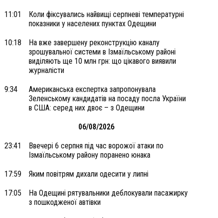
11:01
Коли фіксувались найвищі серпневі температурні
показники у населених пунктах Одещини
10:18
На вже завершену реконструкцію каналу
зрошувальної системи в Ізмаїльському районі
виділяють ще 10 млн грн: що цікавого виявили
журналісти
9:34
Американська експертка запропонувала
Зеленському кандидатів на посаду посла України
в США: серед них двоє – з Одещини
06/08/2026
23:41
Ввечері 6 серпня під час ворожої атаки по
Ізмаїльському району поранено юнака
17:59
Яким повітрям дихали одесити у липні
17:05
На Одещині рятувальники деблокували пасажирку
з пошкодженої автівки