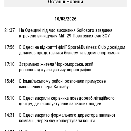
Останні Новини
10/08/2026
21:37
На Одещині під час виконання бойового завдання
втрачено винищувач МіГ-29 Повітряних сил ЗСУ
17:56
В Одесі на відкритті філії Sport&Business Club досвідом
ділились представники бізнесу та відомі спортсмени
17:10
Затримано жителя Чорноморська, який
розповсюджував дитячу порнографію
15:46
В Ізмаїльському районі розпочали примусове
наповнення озера Катлабуг
15:10
В Одесі викрили керівника псевдореабілітаційного
центру, де експлуатували залежних людей
14:31
В Одесі викрито формального директора паливної
компанії, через яку конвертували кошти