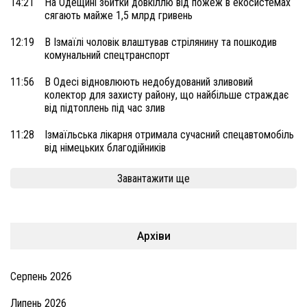
14:21
На Одещині збитки довкіллю від пожеж в екосистемах
сягають майже 1,5 млрд гривень
12:19
В Ізмаїлі чоловік влаштував стрілянину та пошкодив
комунальний спецтранспорт
11:56
В Одесі відновлюють недобудований зливовий
колектор для захисту району, що найбільше страждає
від підтоплень під час злив
11:28
Ізмаїльська лікарня отримала сучасний спецавтомобіль
від німецьких благодійників
Завантажити ще
Архіви
Серпень 2026
Липень 2026