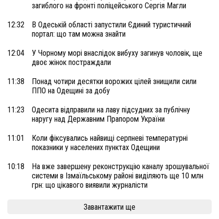
загиблого на фронті поліцейського Сергія Магли
12:32
В Одеській області запустили Єдиний туристичний
портал: що там можна знайти
12:04
У Чорному морі внаслідок вибуху загинув чоловік, ще
двоє жінок постраждали
11:38
Понад чотири десятки ворожих цілей знищили сили
ППО на Одещині за добу
11:23
Одесита відправили на лаву підсудних за публічну
наругу над Державним Прапором України
11:01
Коли фіксувались найвищі серпневі температурні
показники у населених пунктах Одещини
10:18
На вже завершену реконструкцію каналу зрошувальної
системи в Ізмаїльському районі виділяють ще 10 млн
грн: що цікавого виявили журналісти
Завантажити ще