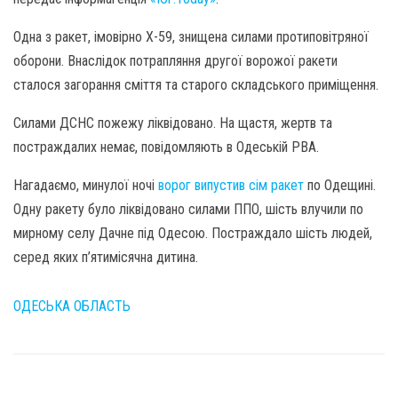
Одна з ракет, імовірно Х-59, знищена силами протиповітряної
оборони. Внаслідок потрапляння другої ворожої ракети
сталося загорання сміття та старого складського приміщення.
Силами ДСНС пожежу ліквідовано. На щастя, жертв та
постраждалих немає, повідомляють в Одеській РВА.
Нагадаємо, минулої ночі
ворог випустив сім ракет
по Одещині.
Одну ракету було ліквідовано силами ППО, шість влучили по
мирному селу Дачне під Одесою. Постраждало шість людей,
серед яких п’ятимісячна дитина.
ОДЕСЬКА ОБЛАСТЬ