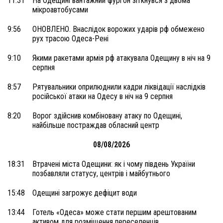
11:31
На Одещині вантажний фургон зіткнувся з двома
мікроавтобусами
9:56
ОНОВЛЕНО. Внаслідок ворожих ударів рф обмежено
рух трасою Одеса-Рені
9:10
Якими ракетами армія рф атакувала Одещину в ніч на 9
серпня
8:57
Рятувальники оприлюднили кадри ліквідації наслідків
російської атаки на Одесу в ніч на 9 серпня
8:20
Ворог здійснив комбіновану атаку по Одещині,
найбільше постраждав обласний центр
08/08/2026
18:31
Втрачені міста Одещини: як і чому південь України
позбавляли статусу, центрів і майбутнього
15:48
Одещині загрожує дефіцит води
13:44
Готель «Одеса» може стати першим арештованим
активом для розміщення переселенців