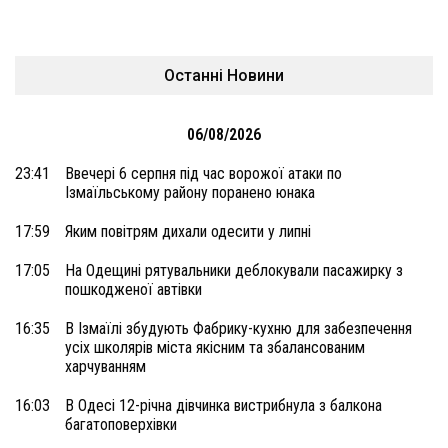
Останні Новини
06/08/2026
23:41
Ввечері 6 серпня під час ворожої атаки по
Ізмаїльському району поранено юнака
17:59
Яким повітрям дихали одесити у липні
17:05
На Одещині рятувальники деблокували пасажирку з
пошкодженої автівки
16:35
В Ізмаїлі збудують Фабрику-кухню для забезпечення
усіх школярів міста якісним та збалансованим
харчуванням
16:03
В Одесі 12-річна дівчинка вистрибнула з балкона
багатоповерхівки