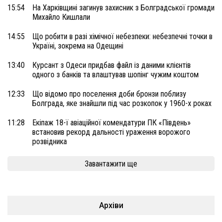
15:54
На Харківщині загинув захисник з Болградської громади
Михайло Кишлали
14:55
Що робити в разі хімічної небезпеки: небезпечні точки в
Україні, зокрема на Одещині
13:40
Курсант з Одеси придбав файл із даними клієнтів
одного з банків та влаштував шопінг чужим коштом
12:33
Що відомо про поселення доби бронзи поблизу
Болграда, яке знайшли під час розкопок у 1960-х роках
11:28
Екіпаж 18-ї авіаційної комендатури ПК «Південь»
встановив рекорд дальності ураження ворожого
розвідника
Завантажити ще
Архіви