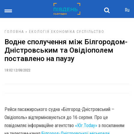
Ru
ГОЛОВНА
»
ЕКОЛОГІЯ
ЕКОНОМІКА
СУСПІЛЬСТВО
Водне сполучення між Білгородом-
Дністровським та Овідіополем
поставлено на паузу
18:02 12/08/2022
Рейси пасажирського судна «Білгород-Дністровський –
Овідіополь» відтерміновуються до 16 серпня. Про це
повідомляє інформаційне агентство
«Юг.Today»
з посиланням
на телеграм-канал
Білгород-Дністровської міськради
.