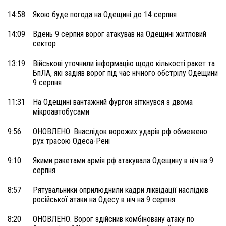
14:58
Якою буде погода на Одещині до 14 серпня
14:09
Вдень 9 серпня ворог атакував на Одещині житловий
сектор
13:19
Військові уточнили інформацію щодо кількості ракет та
БпЛА, які задіяв ворог під час нічного обстрілу Одещини
9 серпня
11:31
На Одещині вантажний фургон зіткнувся з двома
мікроавтобусами
9:56
ОНОВЛЕНО. Внаслідок ворожих ударів рф обмежено
рух трасою Одеса-Рені
9:10
Якими ракетами армія рф атакувала Одещину в ніч на 9
серпня
8:57
Рятувальники оприлюднили кадри ліквідації наслідків
російської атаки на Одесу в ніч на 9 серпня
8:20
ОНОВЛЕНО. Ворог здійснив комбіновану атаку по