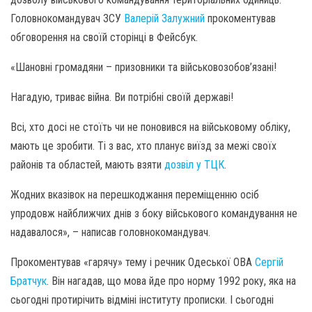
Головнокомандувач ЗСУ
Валерій Залужний
прокоментував
обговорення на своїй сторінці в Фейсбук.
«Шановні громадяни – призовники та військовозобов’язані!
Нагадую, триває війна. Ви потрібні своїй державі!
Всі, хто досі не стоїть чи не поновився на військовому обліку,
мають це зробити. Ті з вас, хто планує виїзд за межі своїх
районів та областей, мають взяти
дозвіл у ТЦК
.
Жодних вказівок на перешкоджання переміщенню осіб
упродовж найближчих днів з боку військового командування не
надавалося», – написав головнокомандувач.
Прокоментував «гарячу» тему і речник Одеської ОВА
Сергій
Братчук
. Він нагадав, що мова йде про норму 1992 року, яка на
сьогодні протирічить відміні інституту прописки. І сьогодні