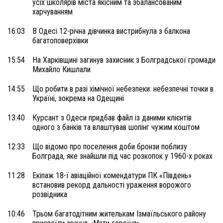
усіх школярів міста якісним та збалансованим
харчуванням
16:03
В Одесі 12-річна дівчинка вистрибнула з балкона
багатоповерхівки
15:54
На Харківщині загинув захисник з Болградської громади
Михайло Кишлали
14:55
Що робити в разі хімічної небезпеки: небезпечні точки в
Україні, зокрема на Одещині
13:40
Курсант з Одеси придбав файл із даними клієнтів
одного з банків та влаштував шопінг чужим коштом
12:33
Що відомо про поселення доби бронзи поблизу
Болграда, яке знайшли під час розкопок у 1960-х роках
11:28
Екіпаж 18-ї авіаційної комендатури ПК «Південь»
встановив рекорд дальності ураження ворожого
розвідника
10:46
Трьом багатодітним жителькам Ізмаїльського району