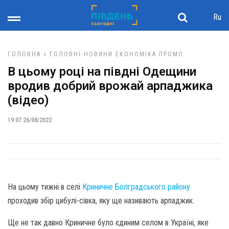
Ru
ГОЛОВНА
»
ГОЛОВНІ НОВИНИ
ЕКОНОМІКА
ПРОМО
В цьому році на півдні Одещини
вродив добрий врожай арпаджика
(відео)
19:07 26/08/2022
На цьому тижні в селі
Криничне Болградського району
проходив збір цибулі-сівка, яку ще називають арпаджик.
Ще не так давно Криничне було єдиним селом в Україні, яке