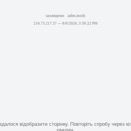
захищено
adm.tools
216.73.217.37 —
8/8/2026, 3:50:22 PM
вдалося відобразити сторінку. Повторіть спробу через кі
хвилин.