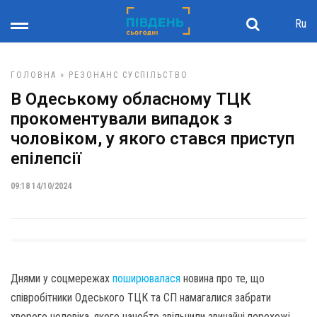
Ru
ГОЛОВНА
»
РЕЗОНАНС
СУСПІЛЬСТВО
В Одеському обласному ТЦК
прокоментували випадок з
чоловіком, у якого стався приступ
епілепсії
09:18 14/10/2024
Днями у соцмережах
поширювалася
новина про те, що
співробітники Одеського ТЦК та СП намагалися забрати
хворого чоловіка, якого начебто звільнили звичайні перехожі.