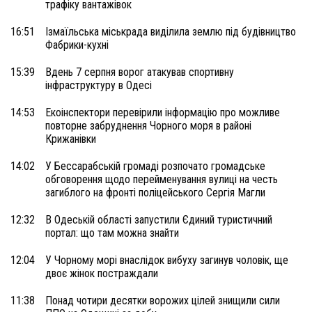
трафіку вантажівок
16:51
Ізмаїльська міськрада виділила землю під будівництво
Фабрики-кухні
15:39
Вдень 7 серпня ворог атакував спортивну
інфраструктуру в Одесі
14:53
Екоінспектори перевірили інформацію про можливе
повторне забруднення Чорного моря в районі
Крижанівки
14:02
У Бессарабській громаді розпочато громадське
обговорення щодо перейменування вулиці на честь
загиблого на фронті поліцейського Сергія Магли
12:32
В Одеській області запустили Єдиний туристичний
портал: що там можна знайти
12:04
У Чорному морі внаслідок вибуху загинув чоловік, ще
двоє жінок постраждали
11:38
Понад чотири десятки ворожих цілей знищили сили