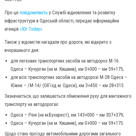
Про це
повідомляють
у Службі відновлення та розвитку
інфраструктури в Одеській області, передає інформаційна
агенція
«Юг.Today»
.
Також у відомстві нагадали про дороги, які відкрито з
вчорашнього дня:
для легкових транспортних засобів на автодороз М-16
Одеса – Кучурган (на м. Кишинів), км 0+000 – км 59+175;
для всіх транспортних засобів на автодорозі М-28 Одеса –
Южне – /М-14/ (Об’їзд м. Одеси), км 3+450 – км 28+315.
Зазначається, що залишається обмеження руху для вантажного
транспорту на автодорогах:
Одеса – Рені (на м.Бухарест), км 143+000 – км 307+379;
Одеса – Кучурган (на м. Кишинів), км 0+000 – км 59+175.
Щодо стану проїзду автомобільними дорогами загального