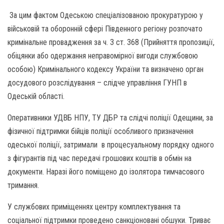
За цим фактом Одеською спеціалізованою прокуратурою у
військовій та оборонній сфері Південного регіону розпочато
кримінальне провадження за ч. 3 ст. 368 (Прийняття пропозиції,
обіцянки або одержання неправомірної вигоди службовою
особою) Кримінального кодексу України та визначено орган
досудового розслідування – слідче управління ГУНП в
Одеській області.
Оперативники УДВБ НПУ, ТУ ДБР та слідчі поліції Одещини, за
фізичної підтримки бійців поліції особливого призначення
одеської поліції, затримали в процесуальному порядку одного
з фігурантів під час передачі грошових коштів в обмін на
документи. Наразі його поміщено до ізолятора тимчасового
тримання.
У службових приміщеннях центру комплектування та
соціальної підтримки проведено санкціоновані обшуки. Триває