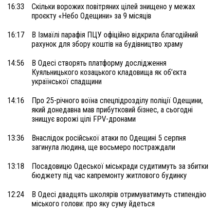
16:33
Скільки ворожих повітряних цілей знищено у межах
проєкту «Небо Одещини» за 9 місяців
16:17
В Ізмаїлі парафія ПЦУ офіційно відкрила благодійний
рахунок для збору коштів на будівництво храму
14:56
В Одесі створять платформу дослідження
Куяльницького козацького кладовища як об’єкта
української спадщини
14:16
Про 25-річного воїна спецпідрозділу поліції Одещини,
який донедавна мав прибутковий бізнес, а сьогодні
знищує ворожі цілі FPV-дронами
13:36
Внаслідок російської атаки по Одещині 5 серпня
загинула людина, ще восьмеро постраждали
13:18
Посадовицю Одеської міськради судитимуть за збитки
бюджету під час капремонту житлового будинку
12:24
В Одесі двадцять школярів отримуватимуть стипендію
міського голови: про яку суму йдеться