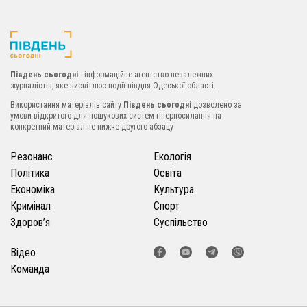
Південь сьогодні
- інформаційне агентство незалежних
журналістів, яке висвітлює події півдня Одеської області.
Використання матеріалів сайту
Південь сьогодні
дозволено за
умови відкритого для пошукових систем гіперпосилання на
конкретний матеріал не нижче другого абзацу
Резонанс
Екологія
Політика
Освіта
Економіка
Культура
Кримінал
Спорт
Здоров’я
Суспільство
Відео
Команда