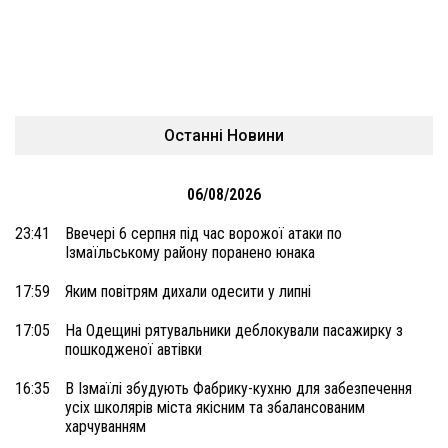
Останні Новини
06/08/2026
23:41
Ввечері 6 серпня під час ворожої атаки по
Ізмаїльському району поранено юнака
17:59
Яким повітрям дихали одесити у липні
17:05
На Одещині рятувальники деблокували пасажирку з
пошкодженої автівки
16:35
В Ізмаїлі збудують Фабрику-кухню для забезпечення
усіх школярів міста якісним та збалансованим
харчуванням