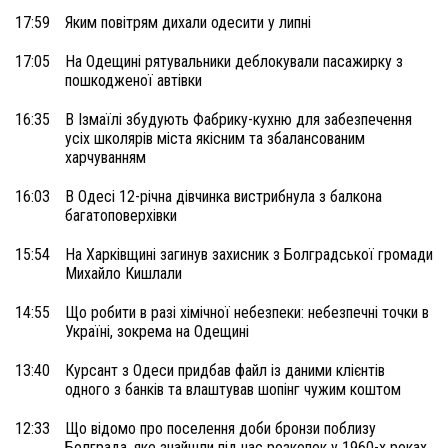
17:59
Яким повітрям дихали одесити у липні
17:05
На Одещині рятувальники деблокували пасажирку з
пошкодженої автівки
16:35
В Ізмаїлі збудують Фабрику-кухню для забезпечення
усіх школярів міста якісним та збалансованим
харчуванням
16:03
В Одесі 12-річна дівчинка вистрибнула з балкона
багатоповерхівки
15:54
На Харківщині загинув захисник з Болградської громади
Михайло Кишлали
14:55
Що робити в разі хімічної небезпеки: небезпечні точки в
Україні, зокрема на Одещині
13:40
Курсант з Одеси придбав файл із даними клієнтів
одного з банків та влаштував шопінг чужим коштом
12:33
Що відомо про поселення доби бронзи поблизу
Болграда, яке знайшли під час розкопок у 1960-х роках