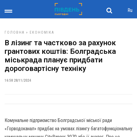
Ru
ГОЛОВНА
»
ЕКОНОМІКА
В лізинг та частково за рахунок
грантових коштів: Болградська
міськрада планує придбати
дороговартісну техніку
16:58 28/11/2024
Комунальне підприємство Болградської міської ради
«Горводоканал» придбає на умовах лізингу багатофункціональну
комунальну машину CityRanger 3070 або її аналог. Про це