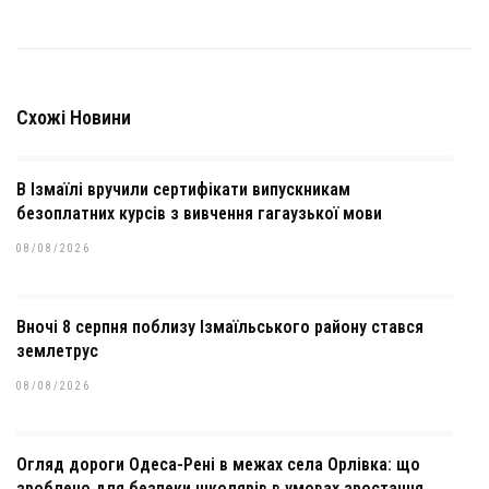
Схожі Новини
В Ізмаїлі вручили сертифікати випускникам
безоплатних курсів з вивчення гагаузької мови
08/08/2026
Вночі 8 серпня поблизу Ізмаїльського району стався
землетрус
08/08/2026
Огляд дороги Одеса-Рені в межах села Орлівка: що
зроблено для безпеки школярів в умовах зростання