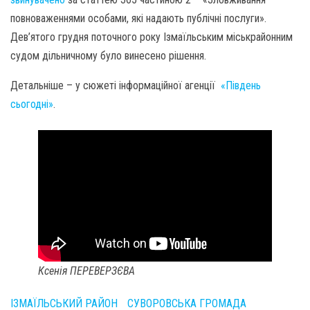
повноваженнями особами, які надають публічні послуги».
Дев’ятого грудня поточного року Ізмаїльським міськрайонним
судом дільничному було винесено рішення.
Детальніше – у сюжеті інформаційної агенції
«Південь
сьогодні»
.
Ксенія ПЕРЕВЕРЗЄВА
ІЗМАЇЛЬСЬКИЙ РАЙОН
СУВОРОВСЬКА ГРОМАДА