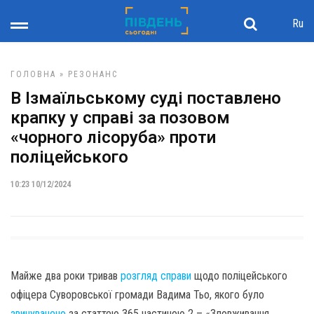
Ru
ГОЛОВНА
»
РЕЗОНАНС
В Ізмаїльському суді поставлено
крапку у справі за позовом
«чорного лісоруба» проти
поліцейського
10:23 10/12/2024
Майже два роки тривав
розгляд справи
щодо поліцейського
офіцера Суворовської громади Вадима Тьо, якого було
звинувачено
за статтею 365 частиною 2 – «Зловживання