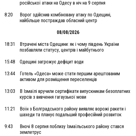
російської атаки на Одесу в ніч на 9 серпня
8:20
Ворог здійснив комбіновану атаку по Одещині,
найбільше постраждав обласний центр
08/08/2026
18:31
Втрачені міста Одещини: як і чому південь України
позбавляли статусу, центрів і майбутнього
15:48
Одещині загрожує дефіцит води
13:44
Готель «Одеса» може стати першим арештованим
активом для розміщення переселенців
13:03
В Ізмаїлі вручили сертифікати випускникам безоплатних
курсів з вивчення гагаузької мови
11:21
Воїн з Болградського району виявляє ворожі ракети і
шахеди та планує подальший професійний розвиток
9:43
Вночі 8 серпня поблизу Ізмаїльського району стався
землетрус