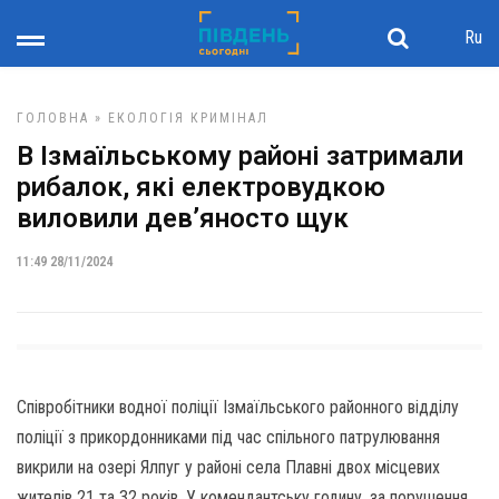
Ru
ГОЛОВНА
»
ЕКОЛОГІЯ
КРИМІНАЛ
В Ізмаїльському районі затримали
рибалок, які електровудкою
виловили дев’яносто щук
11:49 28/11/2024
Співробітники водної поліції Ізмаїльського районного відділу
поліції з прикордонниками під час спільного патрулювання
викрили на озері Ялпуг у районі села Плавні двох місцевих
жителів 21 та 32 років. У комендантську годину, за порушення