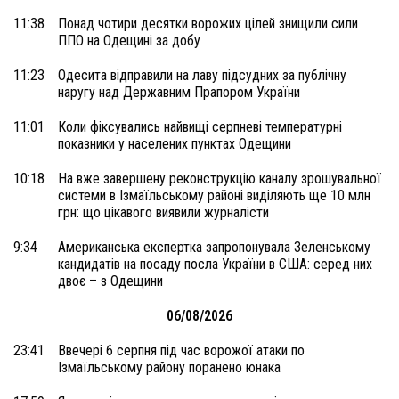
11:38
Понад чотири десятки ворожих цілей знищили сили
ППО на Одещині за добу
11:23
Одесита відправили на лаву підсудних за публічну
наругу над Державним Прапором України
11:01
Коли фіксувались найвищі серпневі температурні
показники у населених пунктах Одещини
10:18
На вже завершену реконструкцію каналу зрошувальної
системи в Ізмаїльському районі виділяють ще 10 млн
грн: що цікавого виявили журналісти
9:34
Американська експертка запропонувала Зеленському
кандидатів на посаду посла України в США: серед них
двоє – з Одещини
06/08/2026
23:41
Ввечері 6 серпня під час ворожої атаки по
Ізмаїльському району поранено юнака