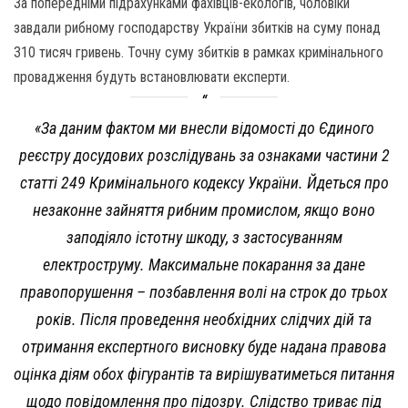
За попередніми підрахунками фахівців-екологів, чоловіки
завдали рибному господарству України збитків на суму понад
310 тисяч гривень. Точну суму збитків в рамках кримінального
провадження будуть встановлювати експерти.
«За даним фактом ми внесли відомості до Єдиного
реєстру досудових розслідувань за ознаками частини 2
статті 249 Кримінального кодексу України. Йдеться про
незаконне зайняття рибним промислом, якщо воно
заподіяло істотну шкоду, з застосуванням
електроструму. Максимальне покарання за дане
правопорушення – позбавлення волі на строк до трьох
років. Після проведення необхідних слідчих дій та
отримання експертного висновку буде надана правова
оцінка діям обох фігурантів та вирішуватиметься питання
щодо повідомлення про підозру. Слідство триває під