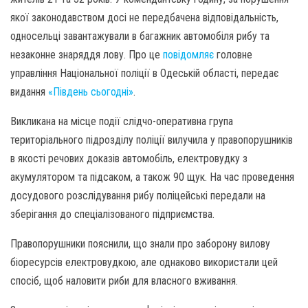
якої законодавством досі не передбачена відповідальність,
односельці завантажували в багажник автомобіля рибу та
незаконне знаряддя лову. Про це
повідомляє
головне
управління Національної поліції в Одеській області, передає
видання
«Південь сьогодні»
.
Викликана на місце події слідчо-оперативна група
територіального підрозділу поліції вилучила у правопорушників
в якості речових доказів автомобіль, електровудку з
акумулятором та підсаком, а також 90 щук. На час проведення
досудового розслідування рибу поліцейські передали на
зберігання до спеціалізованого підприємства.
Правопорушники пояснили, що знали про заборону вилову
біоресурсів електровудкою, але однаково використали цей
спосіб, щоб наловити риби для власного вживання.