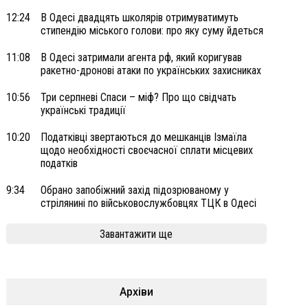
12:24
В Одесі двадцять школярів отримуватимуть
стипендію міського голови: про яку суму йдеться
11:08
В Одесі затримали агента рф, який коригував
ракетно-дронові атаки по українських захисниках
10:56
Три серпневі Спаси – міф? Про що свідчать
українські традиції
10:20
Податківці звертаються до мешканців Ізмаїла
щодо необхідності своєчасної сплати місцевих
податків
9:34
Обрано запобіжний захід підозрюваному у
стрілянині по військовослужбовцях ТЦК в Одесі
Завантажити ще
Архіви