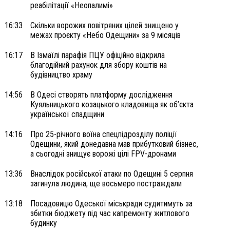
реабілітації «Неопалимі»
16:33
Скільки ворожих повітряних цілей знищено у
межах проєкту «Небо Одещини» за 9 місяців
16:17
В Ізмаїлі парафія ПЦУ офіційно відкрила
благодійний рахунок для збору коштів на
будівництво храму
14:56
В Одесі створять платформу дослідження
Куяльницького козацького кладовища як об’єкта
української спадщини
14:16
Про 25-річного воїна спецпідрозділу поліції
Одещини, який донедавна мав прибутковий бізнес,
а сьогодні знищує ворожі цілі FPV-дронами
13:36
Внаслідок російської атаки по Одещині 5 серпня
загинула людина, ще восьмеро постраждали
13:18
Посадовицю Одеської міськради судитимуть за
збитки бюджету під час капремонту житлового
будинку