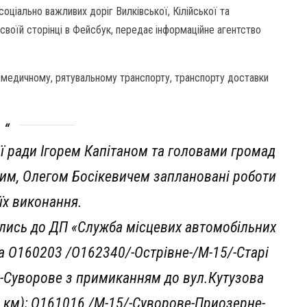
 соціально важливих доріг Вилківської, Кілійської та
своїй сторінці в Фейсбук, передає інформаційне агентство
и медичному, рятувальному транспорту, транспорту доставки
ї ради Ігорем Капітаном та головами громад
им, Олегом Босікевичем заплановані роботи
 їх виконання.
лись до ДП «Служба місцевих автомобільних
на О160203 /О162340/-Острівне-/М-15/-Старі
-Суворове з примиканням до вул.Кутузова
,2 км); О161016 /М-15/-Суворове-Приозерне-