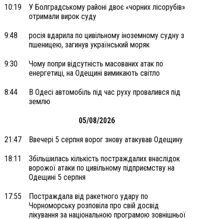
10:19
У Болградському районі двоє «чорних лісорубів»
отримали вирок суду
9:48
росія вдарила по цивільному іноземному судну з
пшеницею, загинув український моряк
9:30
Чому попри відсутність масованих атак по
енергетиці, на Одещині вимикають світло
8:44
В Одесі автомобіль під час руху провалився під
землю
05/08/2026
21:47
Ввечері 5 серпня ворог знову атакував Одещину
18:11
Збільшилась кількість постраждалих внаслідок
ворожої атаки по цивільному підприємству на
Одещині 5 серпня
17:55
Постраждала від ракетного удару по
Чорноморську розповіла про свій досвід
лікування за національною програмою зовнішньої