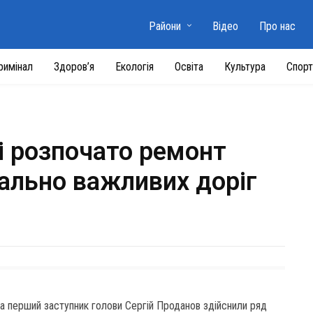
Райони
Відео
Про нас
римінал
Здоров’я
Екологія
Освіта
Культура
Спорт
і розпочато ремонт
іально важливих доріг
та перший заступник голови Сергій Проданов здійснили ряд