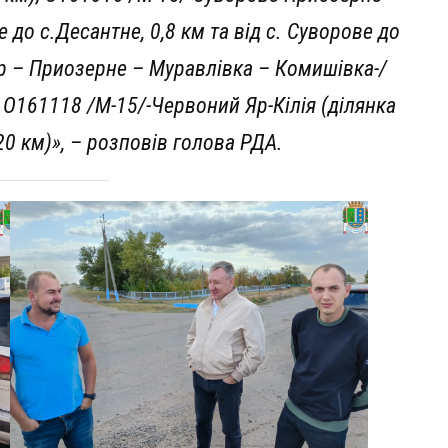
 до с.Десантне, 0,8 км та від с. Суворове до
ор – Приозерне – Муравлівка – Комишівка-/
; О161118 /М-15/-Червоний Яр-Кілія (ділянка
 20 км)», – розповів голова РДА.