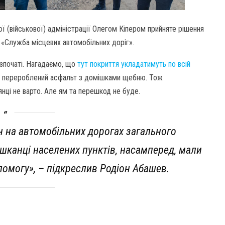
 (військової) адміністрації Олегом Кіпером прийняте рішення
 «Служба місцевих автомобільних доріг».
зпочаті. Нагадаємо, що
тут покриття укладатимуть по всій
ть перероблений асфальт з домішками щебню. Тож
нці не варто. Але ям та перешкод не буде.
н на автомобільних дорогах загального
шканці населених пунктів, насамперед, мали
помогу», – підкреслив Родіон Абашев.