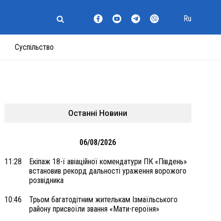
Ru
Суспільство
Останні Новини
06/08/2026
11:28
Екіпаж 18-ї авіаційної комендатури ПК «Південь»
встановив рекорд дальності ураження ворожого
розвідника
10:46
Трьом багатодітним жителькам Ізмаїльського
району присвоїли звання «Мати-героїня»