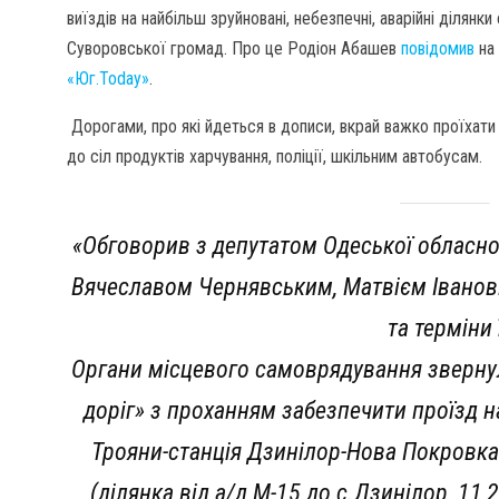
виїздів на найбільш зруйновані, небезпечні, аварійні ділянки
Суворовської громад. Про це Родіон Абашев
повідомив
на 
«Юг.Today»
.
Дорогами, про які йдеться в дописи, вкрай важко проїхат
до сіл продуктів харчування, поліції, шкільним автобусам.
«Обговорив з депутатом Одеської обласно
Вячеславом Чернявським, Матвієм Іванов
та терміни
Органи місцевого самоврядування зверну
доріг» з проханням забезпечити проїзд 
Трояни-станція Дзинілор-Нова Покровка
(ділянка від а/д М-15 до с.Дзинілор, 11