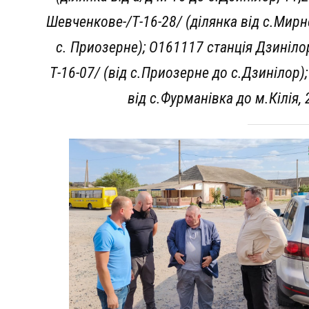
Шевченкове-/Т-16-28/ (ділянка від с.Мирне
с. Приозерне); О161117 станція Дзиніл
Т-16-07/ (від с.Приозерне до с.Дзинілор)
від с.Фурманівка до м.Кілія,