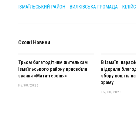
ІЗМАЇЛЬСЬКИЙ РАЙОН
ВИЛКІВСЬКА ГРОМАДА
КІЛІЙ
Схожі Новини
Трьом багатодітним жителькам
В Ізмаїлі параф
Ізмаїльського району присвоїли
відкрила благод
звання «Мати-героїня»
збору коштів на
храму
06/08/2026
05/08/2026