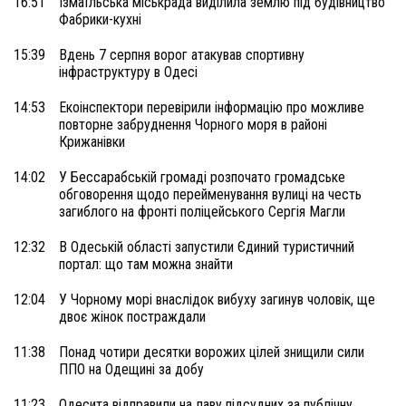
16:51
Ізмаїльська міськрада виділила землю під будівництво
Фабрики-кухні
15:39
Вдень 7 серпня ворог атакував спортивну
інфраструктуру в Одесі
14:53
Екоінспектори перевірили інформацію про можливе
повторне забруднення Чорного моря в районі
Крижанівки
14:02
У Бессарабській громаді розпочато громадське
обговорення щодо перейменування вулиці на честь
загиблого на фронті поліцейського Сергія Магли
12:32
В Одеській області запустили Єдиний туристичний
портал: що там можна знайти
12:04
У Чорному морі внаслідок вибуху загинув чоловік, ще
двоє жінок постраждали
11:38
Понад чотири десятки ворожих цілей знищили сили
ППО на Одещині за добу
11:23
Одесита відправили на лаву підсудних за публічну