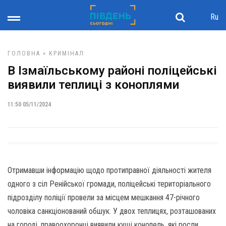
Ru
ГОЛОВНА
»
КРИМІНАЛ
В Ізмаїльському районі поліцейські
виявили теплиці з коноплями
11:50 05/11/2024
Отримавши інформацію щодо протиправної діяльності жителя
одного з сіл Ренійської громади, поліцейські територіального
підрозділу поліції провели за місцем мешкання 47-річного
чоловіка санкціонований обшук. У двох теплицях, розташованих
на городі, правоохоронці виявили кущі конопель, які росли