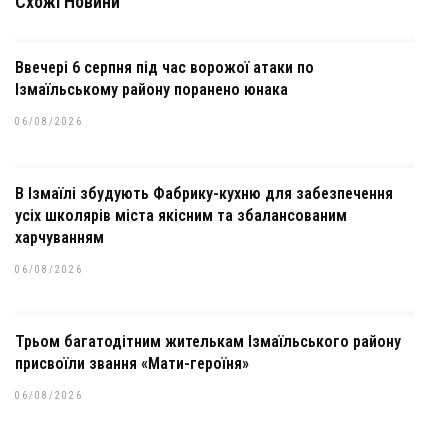
Схожі Новини
Ввечері 6 серпня під час ворожої атаки по
Ізмаїльському району поранено юнака
06/08/2026
В Ізмаїлі збудують Фабрику-кухню для забезпечення
усіх школярів міста якісним та збалансованим
харчуванням
06/08/2026
Трьом багатодітним жителькам Ізмаїльського району
присвоїли звання «Мати-героїня»
06/08/2026