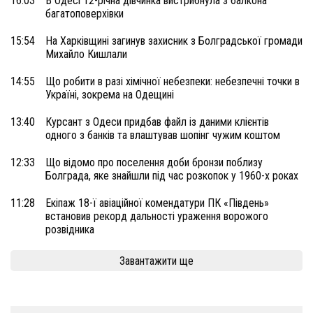
16:03
В Одесі 12-річна дівчинка вистрибнула з балкона
багатоповерхівки
15:54
На Харківщині загинув захисник з Болградської громади
Михайло Кишлали
14:55
Що робити в разі хімічної небезпеки: небезпечні точки в
Україні, зокрема на Одещині
13:40
Курсант з Одеси придбав файл із даними клієнтів
одного з банків та влаштував шопінг чужим коштом
12:33
Що відомо про поселення доби бронзи поблизу
Болграда, яке знайшли під час розкопок у 1960-х роках
11:28
Екіпаж 18-ї авіаційної комендатури ПК «Південь»
встановив рекорд дальності ураження ворожого
розвідника
Завантажити ще