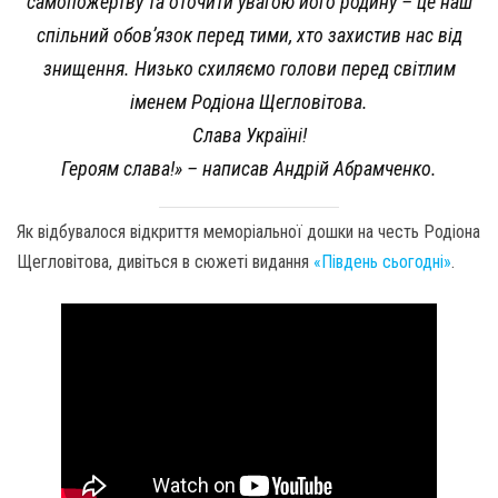
самопожертву та оточити увагою його родину – це наш
спільний обов’язок перед тими, хто захистив нас від
знищення. Низько схиляємо голови перед світлим
іменем Родіона Щегловітова.
Слава Україні!
Героям слава!» – написав Андрій Абрамченко.
Як відбувалося відкриття меморіальної дошки на честь Родіона
Щегловітова, дивіться в сюжеті видання
«Південь сьогодні»
.