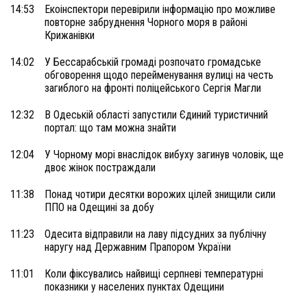
14:53
Екоінспектори перевірили інформацію про можливе
повторне забруднення Чорного моря в районі
Крижанівки
14:02
У Бессарабській громаді розпочато громадське
обговорення щодо перейменування вулиці на честь
загиблого на фронті поліцейського Сергія Магли
12:32
В Одеській області запустили Єдиний туристичний
портал: що там можна знайти
12:04
У Чорному морі внаслідок вибуху загинув чоловік, ще
двоє жінок постраждали
11:38
Понад чотири десятки ворожих цілей знищили сили
ППО на Одещині за добу
11:23
Одесита відправили на лаву підсудних за публічну
наругу над Державним Прапором України
11:01
Коли фіксувались найвищі серпневі температурні
показники у населених пунктах Одещини