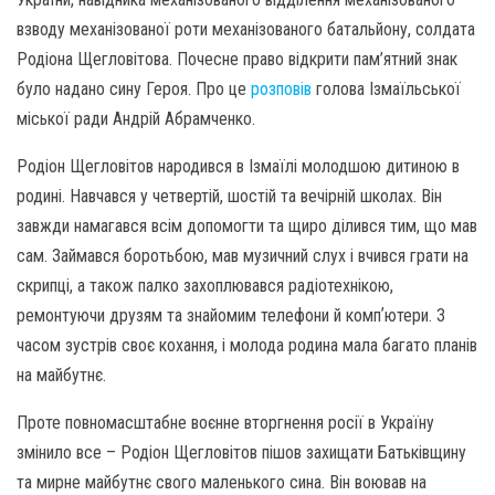
взводу механізованої роти механізованого батальйону, солдата
Родіона Щегловітова. Почесне право відкрити пам’ятний знак
було надано сину Героя. Про це
розповів
голова Ізмаїльської
міської ради Андрій Абрамченко.
Родіон Щегловітов народився в Ізмаїлі молодшою дитиною в
родині. Навчався у четвертій, шостій та вечірній школах. Він
завжди намагався всім допомогти та щиро ділився тим, що мав
сам. Займався боротьбою, мав музичний слух і вчився грати на
скрипці, а також палко захоплювався радіотехнікою,
ремонтуючи друзям та знайомим телефони й компʼютери. З
часом зустрів своє кохання, і молода родина мала багато планів
на майбутнє.
Проте повномасштабне воєнне вторгнення росії в Україну
змінило все – Родіон Щегловітов пішов захищати Батьківщину
та мирне майбутнє свого маленького сина. Він воював на