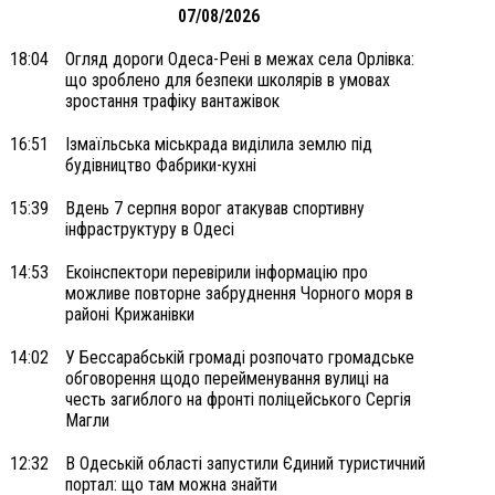
07/08/2026
18:04
Огляд дороги Одеса-Рені в межах села Орлівка:
що зроблено для безпеки школярів в умовах
зростання трафіку вантажівок
16:51
Ізмаїльська міськрада виділила землю під
будівництво Фабрики-кухні
15:39
Вдень 7 серпня ворог атакував спортивну
інфраструктуру в Одесі
14:53
Екоінспектори перевірили інформацію про
можливе повторне забруднення Чорного моря в
районі Крижанівки
14:02
У Бессарабській громаді розпочато громадське
обговорення щодо перейменування вулиці на
честь загиблого на фронті поліцейського Сергія
Магли
12:32
В Одеській області запустили Єдиний туристичний
портал: що там можна знайти