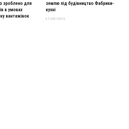
що зроблено для
землю під будівництво Фабрики-
ів в умовах
кухні
іку вантажівок
07/08/2026