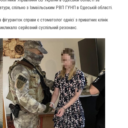
тури, спільно з Ізмаїльським РВП ГУНП в Одеській області.
 фігуранток справи є стоматолог однієї з приватних клінік
викликало серйозний суспільний резонанс.