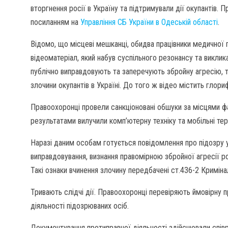
вторгнення росії в Україну та підтримували дії окупантів.
посиланням на
Управління СБ України в Одеській області
.
Відомо, що місцеві мешканці, обидва працівники медичної г
відеоматеріал, який набув суспільного резонансу та виклик
публічно виправдовують та заперечують збройну агресію, т
злочини окупантів в Україні. До того ж відео містить глори
Правоохоронці провели санкціоновані обшуки за місцями фа
результатами вилучили комп’ютерну техніку та мобільні тер
Наразі даним особам готується повідомлення про підозру у 
виправдовування, визнання правомірною збройної агресії рос
Такі ознаки вчинення злочину передбачені ст.436-2 Криміна
Тривають слідчі дії. Правоохоронці перевіряють ймовірну 
діяльності підозрюваних осіб.
Документування протиправної діяльності здійснювали співр