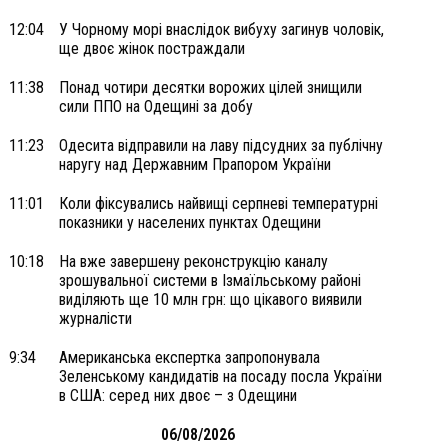
12:04
У Чорному морі внаслідок вибуху загинув чоловік,
ще двоє жінок постраждали
11:38
Понад чотири десятки ворожих цілей знищили
сили ППО на Одещині за добу
11:23
Одесита відправили на лаву підсудних за публічну
наругу над Державним Прапором України
11:01
Коли фіксувались найвищі серпневі температурні
показники у населених пунктах Одещини
10:18
На вже завершену реконструкцію каналу
зрошувальної системи в Ізмаїльському районі
виділяють ще 10 млн грн: що цікавого виявили
журналісти
9:34
Американська експертка запропонувала
Зеленському кандидатів на посаду посла України
в США: серед них двоє – з Одещини
06/08/2026