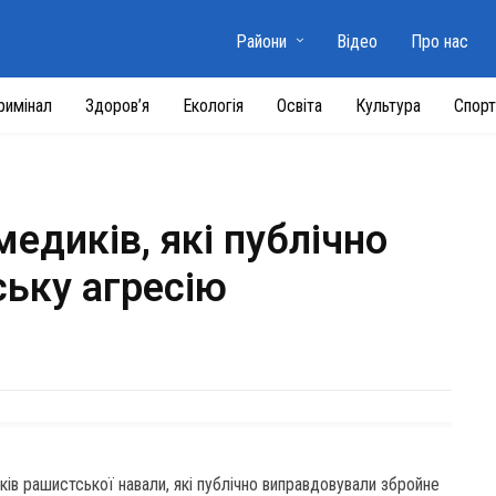
Райони
Відео
Про нас
римінал
Здоров’я
Екологія
Освіта
Культура
Спорт
медиків, які публічно
ську агресію
иків рашистської навали, які публічно виправдовували збройне