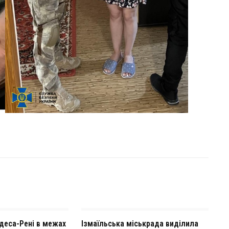
деса-Рені в межах
Ізмаїльська міськрада виділила