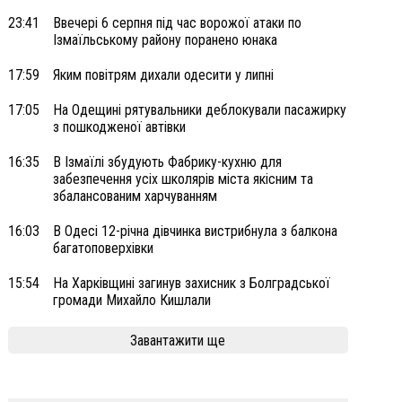
23:41
Ввечері 6 серпня під час ворожої атаки по
Ізмаїльському району поранено юнака
17:59
Яким повітрям дихали одесити у липні
17:05
На Одещині рятувальники деблокували пасажирку
з пошкодженої автівки
16:35
В Ізмаїлі збудують Фабрику-кухню для
забезпечення усіх школярів міста якісним та
збалансованим харчуванням
16:03
В Одесі 12-річна дівчинка вистрибнула з балкона
багатоповерхівки
15:54
На Харківщині загинув захисник з Болградської
громади Михайло Кишлали
Завантажити ще