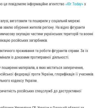
 Про це повідомляє інформаційне агентство
«Юг.Today»
з
алузі, виготовили та поширили у соціальній мережі
ав хвилю обурення жителів регіону. На відео фігуранти
имчасову окупацію частини українських територій та воєнні
фікацію російських загарбників.
ктичного проживання та роботи фігурантів справи. За їх
мінали із доказами протиправної діяльності.
поширенні матеріалів, в яких міститься заперечення,
ійської федерації проти України, глорифікація її учасників.
льного кодексу України.
причетність російських спецслужб до деструктивної
обітники Управління СБ України в Одеській області за