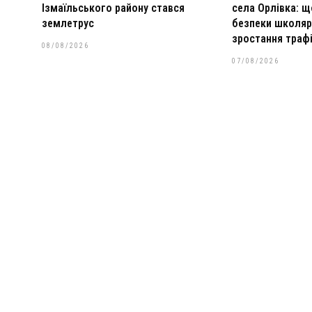
Ізмаїльського району стався
села Орлівка: 
землетрус
безпеки школяр
зростання траф
08/08/2026
07/08/2026