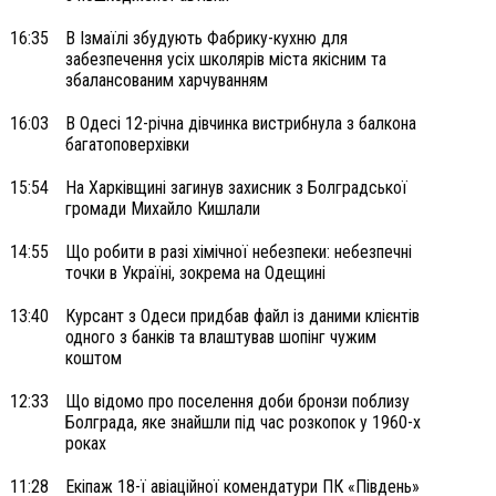
16:35
В Ізмаїлі збудують Фабрику-кухню для
забезпечення усіх школярів міста якісним та
збалансованим харчуванням
16:03
В Одесі 12-річна дівчинка вистрибнула з балкона
багатоповерхівки
15:54
На Харківщині загинув захисник з Болградської
громади Михайло Кишлали
14:55
Що робити в разі хімічної небезпеки: небезпечні
точки в Україні, зокрема на Одещині
13:40
Курсант з Одеси придбав файл із даними клієнтів
одного з банків та влаштував шопінг чужим
коштом
12:33
Що відомо про поселення доби бронзи поблизу
Болграда, яке знайшли під час розкопок у 1960-х
роках
11:28
Екіпаж 18-ї авіаційної комендатури ПК «Південь»