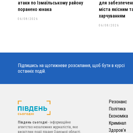
атаки по Ізмаїльському району
для забезпеченн
поранено юнака
міста якісним 
харчуванням
06/08/2026
06/08/2026
Підпишись на щотижневе розсилання, щоб бути в курсі
останніх подій.
Резонанс
Політика
Економіка
Південь сьогодні
- інформаційне
Кримінал
агентство незалежних журналістів, яке
Здоров’я
висвітлює події півдня Одеської області.