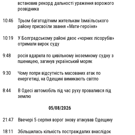
встановив рекорд дальності ураження ворожого
розвідника
10:46
Трьом багатодітним жителькам Ізмаїльського
району присвоїли звання «Мати-героїня»
10:19
У Болградському районі двоє «чорних лісорубів»
отримали вирок суду
9:48
росія вдарила по цивільному іноземному судну з
пшеницею, загинув український моряк
9:30
Чому попри відсутність масованих атак по
енергетиці, на Одещині вимикають світло
8:44
В Одесі автомобіль під час руху провалився під
землю
05/08/2026
21:47
Ввечері 5 серпня ворог знову атакував Одещину
18:11
Збільшилась кількість постраждалих внаслідок