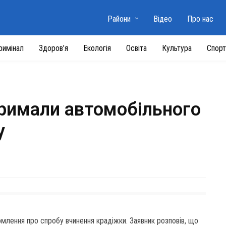
Райони
Відео
Про нас
римінал
Здоров’я
Екологія
Освіта
Культура
Спорт
атримали автомобільного
у
омлення про спробу вчинення крадіжки. Заявник розповів, що