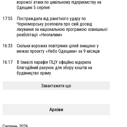
ворожої атаки по цивільному підприємству на
Одещині 5 серпня
17:55
Постраждала від ракетного удару по
Чорноморську розповіла про свій досвід
лікування за національною програмою зовнішньої
реабілітації «Неопалимі»
16:33
Скільки ворожих повітряних цілей знищено у
межах проєкту «Небо Одещини» за 9 місяців
16:17
В Ізмаїлі парафія ПЦУ офіційно відкрила
благодійний рахунок для збору коштів на
будівництво храму
Завантажити ще
Архіви
Серпень 2026