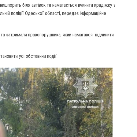
 нишпорить біля автівок та намагається вчинити крадіжку з
льній поліції Одеської області, передає інформаційне
и та затримали правопорушника, який намагався відчинити
тановити усі обставини події.