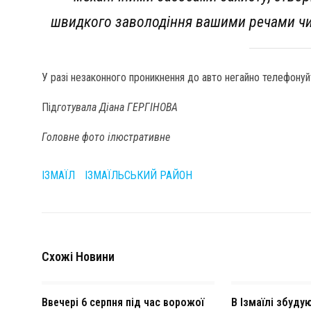
швидкого заволодіння вашими речами чи 
У разі незаконного проникнення до авто негайно телефонуй
Під
готувала Діана ГЕРГІНОВА
Головне фото ілюстративне
ІЗМАЇЛ
ІЗМАЇЛЬСЬКИЙ РАЙОН
Схожі Новини
Ввечері 6 серпня під час ворожої
В Ізмаїлі збуд