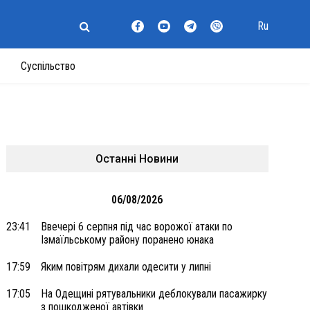
Ru
Суспільство
Останні Новини
06/08/2026
23:41
Ввечері 6 серпня під час ворожої атаки по
Ізмаїльському району поранено юнака
17:59
Яким повітрям дихали одесити у липні
17:05
На Одещині рятувальники деблокували пасажирку
з пошкодженої автівки