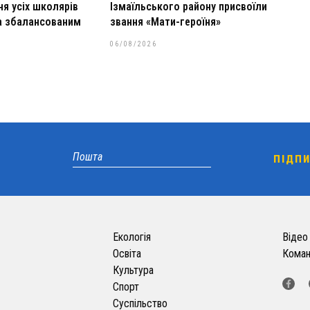
я усіх школярів
Ізмаїльського району присвоїли
та збалансованим
звання «Мати-героїня»
06/08/2026
Екологія
Відео
Освіта
Кома
Культура
Спорт
Суспільство