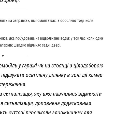
хоронці.
віть на заправках, шиномонтажах, а особливо тоді, коли
ків, яка побудована на відволіканні водія: у той час коли один
апарник швидко відчиняє задні двері.
омобіль у гаражі чи на стоянці з цілодобовою
підшукати освітлену ділянку в зоні дії камер
стереження.
на сигналізація, яку вже навчились відмикати
нна сигналізація, доповнена додатковими
рить суттєві перешкоди зловмиснику для