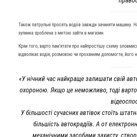
правоо
Також патрульні просять водіїв завжди зачиняти машину. На
зупинка зроблена з метою зайти в магазин.
Крім того, варто пам’ятати про найпростішу схему зловмисни
відволікає водія, розмовою чи проханням допомогти, його н
«У нічний час найкраще залишати свій авт
охороною. Якщо це неможливо, тоді варто 
відеоспо
У більшості сучасних автівок стоїть штат
більшість автокрадіїв. А от електро
механічними засобами захисту, ство