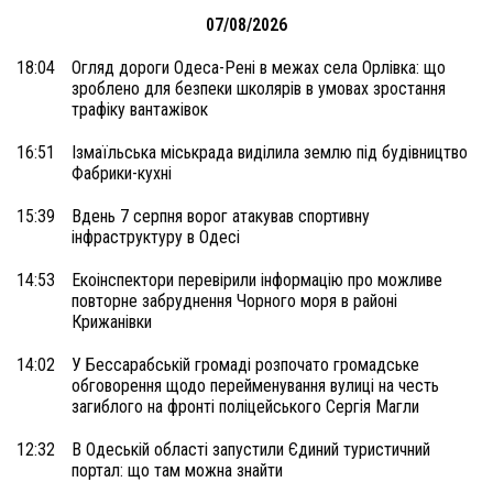
07/08/2026
18:04
Огляд дороги Одеса-Рені в межах села Орлівка: що
зроблено для безпеки школярів в умовах зростання
трафіку вантажівок
16:51
Ізмаїльська міськрада виділила землю під будівництво
Фабрики-кухні
15:39
Вдень 7 серпня ворог атакував спортивну
інфраструктуру в Одесі
14:53
Екоінспектори перевірили інформацію про можливе
повторне забруднення Чорного моря в районі
Крижанівки
14:02
У Бессарабській громаді розпочато громадське
обговорення щодо перейменування вулиці на честь
загиблого на фронті поліцейського Сергія Магли
12:32
В Одеській області запустили Єдиний туристичний
портал: що там можна знайти