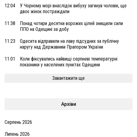
12:04
У Чорному морі внаслідок вибуху загинув чоловік, ще
двоє жінок постраждали
11:38
Понад чотири десятки ворожих цілей знищили сили
ППО на Одещині за добу
11:23
Одесита відправили на лаву підсудних за публічну
наругу над Державним Прапором України
11:01
Коли фіксувались найвищі серпневі температурні
показники у населених пунктах Одещини
Завантажити ще
Архіви
Серпень 2026
Липень 2026