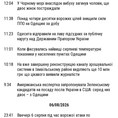
12:04
У Чорному морі внаслідок вибуху загинув чоловік, ще
двоє жінок постраждали
11:38
Понад чотири десятки ворожих цілей знищили сили
ППО на Одещині за добу
11:23
Одесита відправили на лаву підсудних за публічну
наругу над Державним Прапором України
11:01
Коли фіксувались найвищі серпневі температурні
показники у населених пунктах Одещини
10:18
На вже завершену реконструкцію каналу зрошувальної
системи в Ізмаїльському районі виділяють ще 10 млн
грн: що цікавого виявили журналісти
9:34
Американська експертка запропонувала Зеленському
кандидатів на посаду посла України в США: серед них
двоє – з Одещини
06/08/2026
23:41
Ввечері 6 серпня під час ворожої атаки по