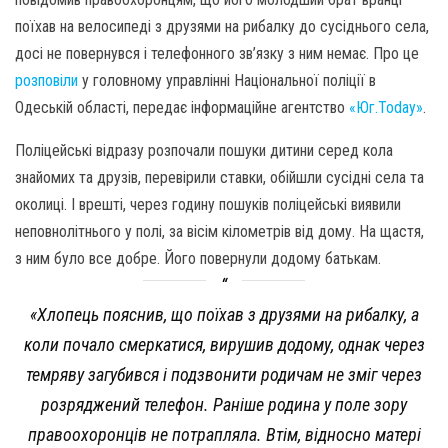
поїхав на велосипеді з друзями на рибалку до сусіднього села,
досі не повернувся і телефонного зв’язку з ним немає. Про це
розповіли
у головному управлінні Національної поліції в
Одеській області, передає інформаційне агентство
«Юг.Today»
.
Поліцейські відразу розпочали пошуки дитини серед кола
знайомих та друзів, перевірили ставки, обійшли сусідні села та
околиці. І врешті, через годину пошуків поліцейські виявили
неповнолітнього у полі, за вісім кілометрів від дому. На щастя,
з ним було все добре. Його повернули додому батькам.
«Хлопець пояснив, що поїхав з друзями на рибалку, а
коли почало смеркатися, вирушив додому, однак через
темряву загубився і подзвонити родичам не зміг через
розряджений телефон. Раніше родина у поле зору
правоохоронців не потрапляла. Втім, відносно матері