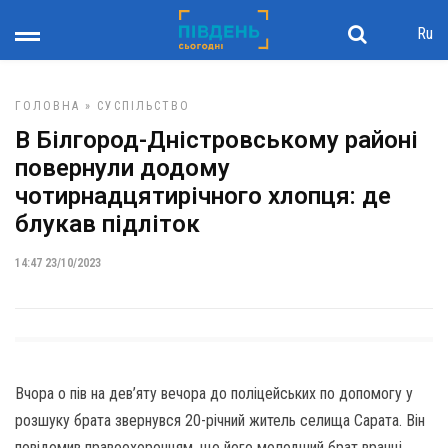
Ru
ГОЛОВНА
»
СУСПІЛЬСТВО
В Білгород-Дністровському районі
повернули додому
чотирнадцятирічного хлопця: де
блукав підліток
14:47 23/10/2023
Вчора о пів на дев’яту вечора до поліцейських по допомогу у
розшуку брата звернувся 20-річний житель селища Сарата. Він
повідомив правоохоронцям, що його молодший брат вранці