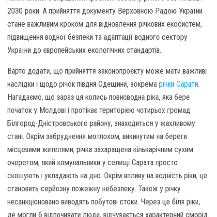
2030 роки. А прийняття документу Верховною Радою України
стане важливим кроком для відновлення річкових екосистем,
підвищення водної безпеки та адаптації водного сектору
України до європейських екологічних стандартів.
Варто додати, що прийняття законопроєкту може мати важливі
наслідки і щодо річок півдня Одещини, зокрема
річки Сарати
.
Нагадаємо, що зараз ця колись повноводна ріка, яка бере
початок у Молдові і протікає територією чотирьох громад
Білгород-Дністровського району, знаходиться у жахливому
стані. Окрім забруднення мотлохом, викинутим на береги
місцевими жителями, річка захаращена кількарічним сухим
очеретом, який комунальники у селищі Сарата просто
скошують і укладають на дно. Окрім впливу на водність ріки, це
становить серйозну пожежну небезпеку. Також у річку
несанкціоновано виводять побутові стоки. Через це біля ріки,
де могли б відпочивати люди, відчувається характерний сморід.