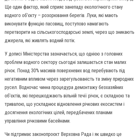
Ще один фактор, який сприяє занепаду екологічного стану
водного об’єкту – розорювання берегів. Луки, які мають
виконувати функцію пасовищ, поступово намагають
перетворити на сільськогосподарські землі, через що зникають
джерела, які живлять водний потік.
У дописі Міністерства зазначається, що однією з головних
проблем водного сектору сьогодні залишається стан малих
річок. Понад 30% масивів поверхневих вод перебувають під
негативним впливом через зарегульованість та зміну природних
русел. Водночас чинна процедура демонтажу безхазяйних
об’єктів, які перешкоджають вільній течії річок, є складною та
тривалою, що ускладнює відновлення річкових екосистем і
досягнення екологічних цілей, передбачених планами
управління річковими басейнами.
Чи підтримає законопроєкт Верховна Рада і як швидко це