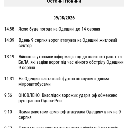
Останні Новини
09/08/2026
14:58
Якою буде погода на Одещині до 14 серпня
14:09
Вдень 9 серпня ворог атакував на Одещині житловий
сектор
13:19
Військові уточнили інформацію щодо кількості ракет та
БпЛА, які задіяв ворог під час нічного обстрілу Одещини
9 серпня
11:31
На Одещині вантажний фургон зіткнувся з двома
мікроавтобусами
9:56
ОНОВЛЕНО. Внаслідок ворожих ударів рф обмежено
рух трасою Одеса-Рені
9:10
Якими ракетами армія рф атакувала Одещину в ніч на 9
серпня