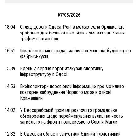
07/08/2026
18:04
Огляд дороги Одеса-Рені в межах села Орлівка: що
зроблено для безпеки школярів в умовах зростання
трафіку вантажівок
16:51
Ізмаїльська міськрада виділила землю під будівництво
Фабрики-кухні
15:39
Вдень 7 серпня ворог атакував спортивну
інфраструктуру в Одесі
14:53
Екоінспектори перевірили інформацію про можливе
повторне забруднення Чорного моря в районі
Крижанівки
14:02
У Бессарабській громаді розпочато громадське
обговорення щодо перейменування вулиці на честь
загиблого на фронті поліцейського Сергія Магли
12:32
В Одеській області запустили Єдиний туристичний