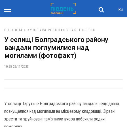
Ru
ГОЛОВНА
»
КУЛЬТУРА
РЕЗОНАНС
СУСПІЛЬСТВО
У селищі Болградського району
вандали поглумилися над
могилами (фотофакт)
10:55 25/11/2023
У селищі Тарутине Болградського району вандали нещодавно
познущалися над могилами на місцевому кладовищі. Зірвані
хрести та зруйновані пам’ятники вчора побачили родичі
померлих.